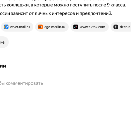
сть колледжи, в которые можно поступить после 9 класса.
сии зависит от личных интересов и предпочтений.
otvet.mail.ru
ege-merlin.ru
www.tiktok.com
dzen.r
ске
ии
обы комментировать