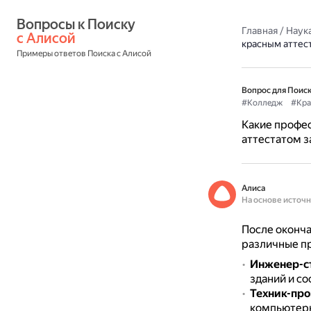
Вопросы к Поиску 
Главная
/
Наука
с Алисой
красным аттест
Примеры ответов Поиска с Алисой
Вопрос для Поиск
#Колледж
#Кра
Какие профес
аттестатом за
Алиса
На основе источ
После оконча
различные п
Инженер-с
зданий и с
Техник-пр
компьютерн