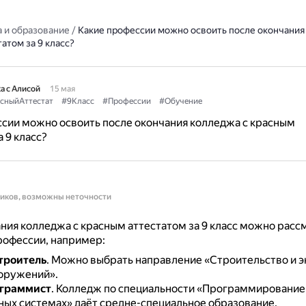
 и образование
/
Какие профессии можно освоить после окончания
атом за 9 класс?
а с Алисой
15 мая
сныйАттестат
#9Класс
#Профессии
#Обучение
сии можно освоить после окончания колледжа с красным
 9 класс?
ников, возможны неточности
ния колледжа с красным аттестатом за 9 класс можно расс
рофессии, например:
троитель
.
Можно выбрать направление «Строительство и э
ооружений».
ограммист
.
Колледж по специальности «Программирование
ых системах» даёт средне-специальное образование.