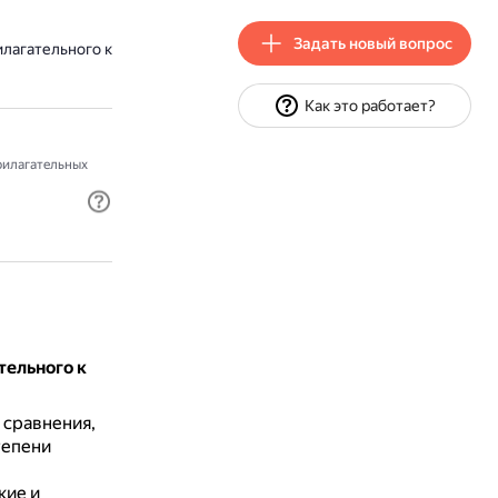
Задать новый вопрос
лагательного к
Как это работает?
илагательных
тельного к
 сравнения,
тепени
кие и