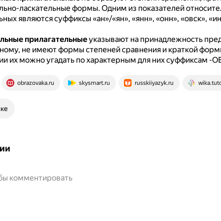
льно-ласкательные формы.
Одним из показателей относит
ных являются суффиксы «ан»/«ян», «янн», «онн», «овск», «ин
льные прилагательные
указывают на принадлежность пре
ному, не имеют формы степеней сравнения и краткой форм
и их можно угадать по характерным для них суффиксам -ОВ-
obrazovaka.ru
skysmart.ru
russkiiyazyk.ru
wika.tut
ске
ии
обы комментировать