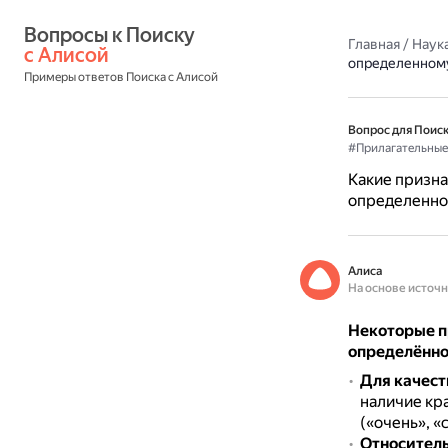
Вопросы к Поиску 
Главная
/
Наука
с Алисой
определенному
Примеры ответов Поиска с Алисой
Вопрос для Поиск
#Прилагательные
Какие призна
определенно
Алиса
На основе источ
Некоторые п
определённо
Для качест
наличие кр
(«очень», «
Относител