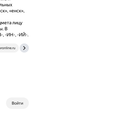
ельных
ск», «енск»,
дмета лицу
ы.
В
, -ИН-, -ИЙ-.
oronline.ru
www.yaklass.ru
Войти