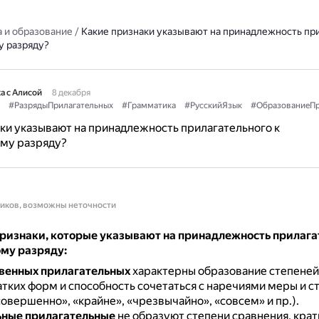
 и образование
/
Какие признаки указывают на принадлежность при
 разряду?
а с Алисой
8 декабря
#РазрядыПрилагательных
#Грамматика
#РусскийЯзык
#ОбразованиеПр
ки указывают на принадлежность прилагательного к
му разряду?
ников, возможны неточности
ризнаки, которые указывают на принадлежность прилага
му разряду:
венных прилагательных
характерны образование степеней
атких форм и способность сочетаться с наречиями меры и с
совершенно», «крайне», «чрезвычайно», «совсем» и пр.).
ьные прилагательные
не образуют степени сравнения, крат