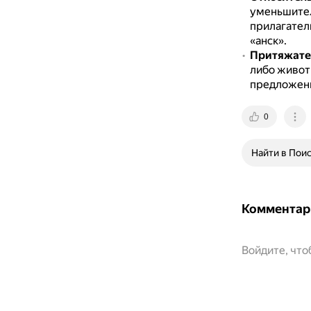
уменьшите
прилагатель
«анск».
Притяжате
либо живот
предложени
0
Найти в Пои
Комментар
Войдите, чт