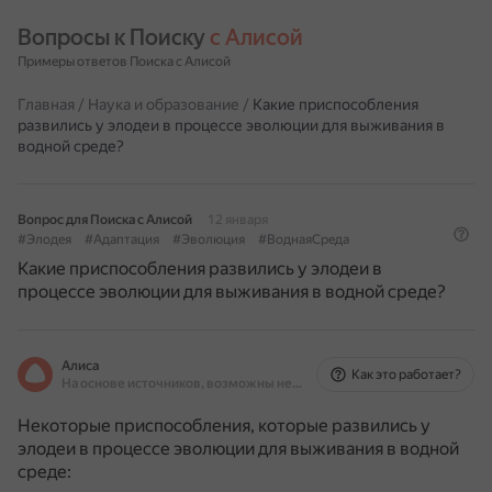
Вопросы к Поиску 
с Алисой
Примеры ответов Поиска с Алисой
Главная
/
Наука и образование
/
Какие приспособления
развились у элодеи в процессе эволюции для выживания в
водной среде?
Вопрос для Поиска с Алисой
12 января
#Элодея
#Адаптация
#Эволюция
#ВоднаяСреда
Какие приспособления развились у элодеи в
процессе эволюции для выживания в водной среде?
Алиса
Как это работает?
На основе источников, возможны неточности
Некоторые приспособления, которые развились у
элодеи в процессе эволюции для выживания в водной
среде: