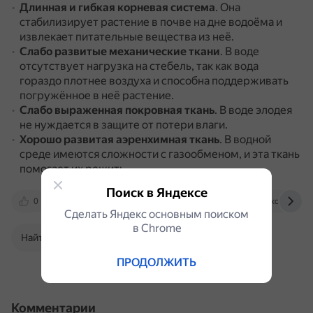
Длинная и гибкая корневая система
.
Она
стабилизирует растение в почве на дне водоёма и
извлекает питательные вещества из неё.
Слабо развитые механические ткани
.
В воде
отсутствует нагрузка на стебель, так как вода
гораздо плотнее воздуха и способна поддерживать
погружённое в неё растение.
Слабо выраженная покровная ткань
.
В воде элодея
не нуждается в защите от потери влаги.
Хорошо развитая аэренхимная ткань
.
В водной
среде имеются сложности с газообменом, и эта ткань
помогает их решить.
Поиск в Яндексе
0
www.gardenguides.com
kopilkaurokov.ru
Сделать Яндекс основным поиском
в Сhrome
Найти в Поиске
ПРОДОЛЖИТЬ
Комментарии