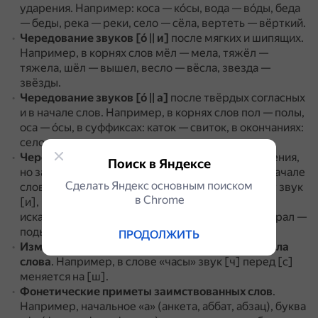
ударения.
Например: коса — кóсы, вода — вóды, беда
— беды, река — реки, село — сёла, вертеть — вёрткий.
Чередование звуков [ó || и]
после мягких и шипящих.
Например, в корнях слов мёл — мела, тяжёл —
тяжела, шёл — вышел, весло — вёсла, звезда —
звёзды.
Чередование звуков [ó || а]
после твёрдых согласных
и в начале слов.
Например, в корнях слов пол — полы,
оса — óсы, в суффиксах: каток — свиток, в окончаниях:
село — сито.
Чередование звуков [и || ы]
не зависит от ударения,
Поиск в Яндексе
но зависит от предшествующего согласного: в начале
Сделать Яндекс основным поиском
слов, а также после мягких согласных выступает звук
в Сhrome
[и], в других случаях — [ы].
Например, в корне:
искать — розыск, история — предыстория, интеграл —
подынтегральный.
ПРОДОЛЖИТЬ
Изменение звуков в позиции окончания и начала
слова
.
Например, в слове «часы» звук [ч] перед [с]
меняется на [ш].
Фонетические приметы заимствованных слов
.
Например, начальное «а» (анкета, аббат, абзац), буква