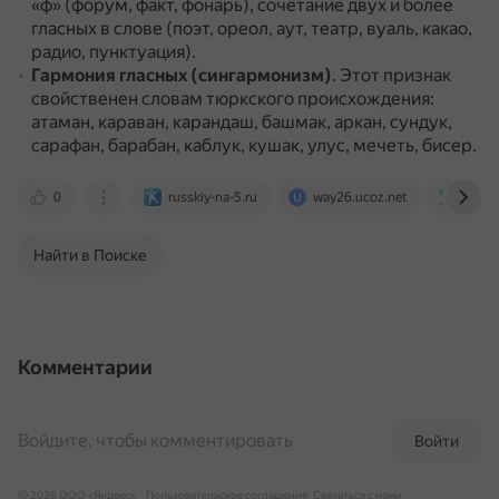
«ф» (форум, факт, фонарь), сочетание двух и более
гласных в слове (поэт, ореол, аут, театр, вуаль, какао,
радио, пунктуация).
Гармония гласных (сингармонизм)
.
Этот признак
свойственен словам тюркского происхождения:
атаман, караван, карандаш, башмак, аркан, сундук,
сарафан, барабан, каблук, кушак, улус, мечеть, бисер.
0
russkiy-na-5.ru
way26.ucoz.net
morph
Найти в Поиске
Комментарии
Войдите, чтобы комментировать
Войти
© 2026 ООО «Яндекс»
Пользовательское соглашение
Связаться с нами