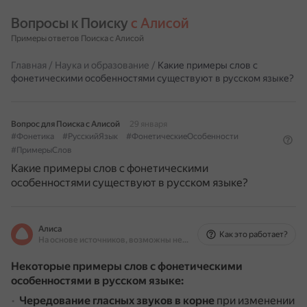
Вопросы к Поиску 
с Алисой
Примеры ответов Поиска с Алисой
Главная
/
Наука и образование
/
Какие примеры слов с
фонетическими особенностями существуют в русском языке?
Вопрос для Поиска с Алисой
29 января
#Фонетика
#РусскийЯзык
#ФонетическиеОсобенности
#ПримерыСлов
Какие примеры слов с фонетическими
особенностями существуют в русском языке?
Алиса
Как это работает?
На основе источников, возможны неточности
Некоторые примеры слов с фонетическими
особенностями в русском языке:
Чередование гласных звуков в корне
при изменении