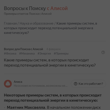
Вопросы к Поиску 
с Алисой
Примеры ответов Поиска с Алисой
Главная
/
Наука и образование
/
Какие примеры систем, в
которых происходит переход потенциальной энергии в
кинетическую?
Вопрос для Поиска с Алисой
4 февраля
#Физика
#Механика
#Энергия
#Примеры
Какие примеры систем, в которых происходит
переход потенциальной энергии в кинетическую?
Алиса
Как это работает?
На основе источников, возможны неточности
Некоторые примеры систем, в которых происходит
переход потенциальной энергии в кинетическую:
Маятник Максвелла
.
В начальном положении диск