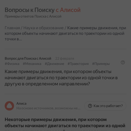
Вопросы к Поиску 
с Алисой
Примеры ответов Поиска с Алисой
Главная
/
Наука и образование
/
Какие примеры движения, при
котором объекты начинают двигаться по траектории из одной
точки в…
Вопрос для Поиска с Алисой
22 февраля
#Физика
#Механика
#Движение
#Траектория
#Примеры
Какие примеры движения, при котором объекты
начинают двигаться по траектории из одной точки в
другую в определенном направлении?
Алиса
Как это работает?
На основе источников, возможны неточности
Некоторые примеры движения, при котором
объекты начинают двигаться по траектории из одной