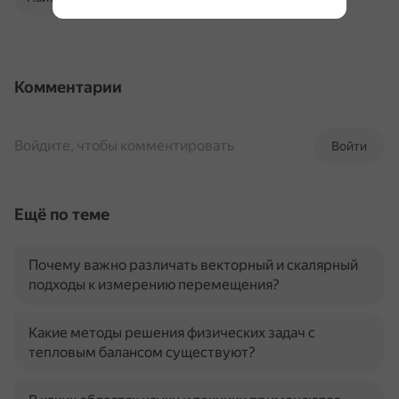
Комментарии
Войдите, чтобы комментировать
Войти
Ещё по теме
Почему важно различать векторный и скалярный
подходы к измерению перемещения?
Какие методы решения физических задач с
тепловым балансом существуют?