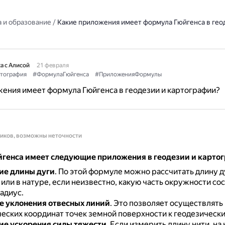
 и образование
/
Какие приложения имеет формула Гюйгенса в гео
а с Алисой
21 февраля
тография
#ФормулаГюйгенса
#ПриложенияФормулы
ения имеет формула Гюйгенса в геодезии и картографии?
ников, возможны неточности
генса имеет следующие приложения в геодезии и карто
ие длины дуги
.
По этой формуле можно рассчитать длину д
или в натуре, если неизвестно, какую часть окружности сос
радиус.
 уклонения отвесных линий
.
Это позволяет осуществлять 
еских координат точек земной поверхности к геодезически
е ускорения силы тяжести
.
Если измерить длину нити, на