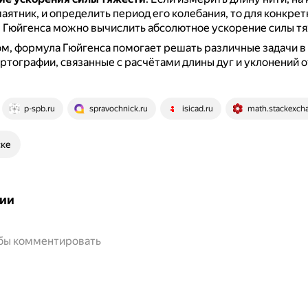
ятник, и определить период его колебания, то для конкрет
 Гюйгенса можно вычислить абсолютное ускорение силы тя
м, формула Гюйгенса помогает решать различные задачи в
артографии, связанные с расчётами длины дуг и уклонений 
p-spb.ru
spravochnick.ru
isicad.ru
math.stackexch
ске
ии
обы комментировать