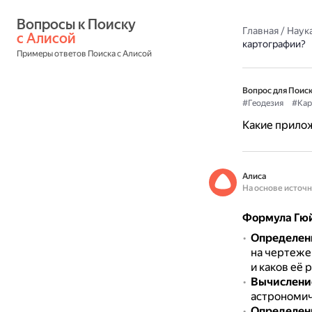
Вопросы к Поиску 
Главная
/
Наука
с Алисой
картографии?
Примеры ответов Поиска с Алисой
Вопрос для Поиск
#Геодезия
#Кар
Какие прилож
Алиса
На основе источ
Формула Гюй
Определен
на чертеже 
и каков её 
Вычисление
астрономич
Определени