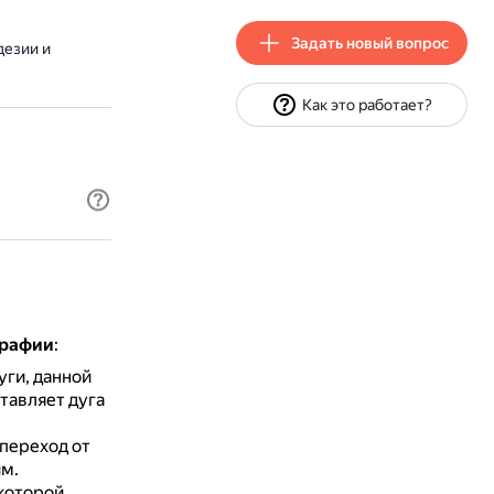
Задать новый вопрос
дезии и
Как это работает?
графии
:
уги, данной
тавляет дуга
переход от
м.
 которой