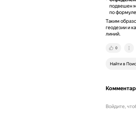
подвешен ма
по формуле
Таким образо
геодезии и к
линий.
0
Найти в Пои
Комментар
Войдите, чт