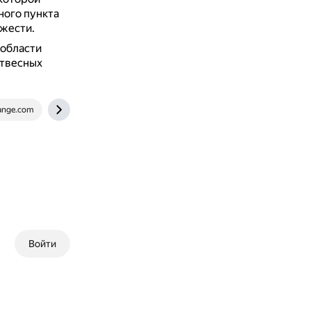
ного пункта
жести.
 области
отвесных
ange.com
www.fxyz.ru
Войти