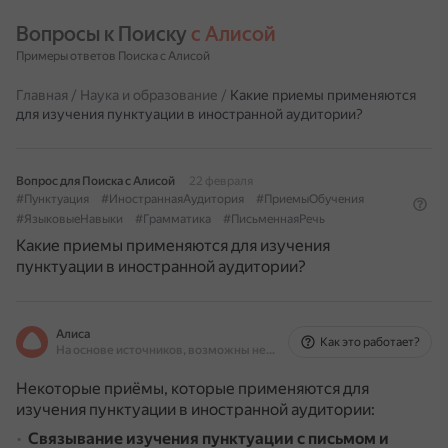
Вопросы к Поиску 
с Алисой
Примеры ответов Поиска с Алисой
Главная
/
Наука и образование
/
Какие приемы применяются
для изучения пунктуации в иностранной аудитории?
Вопрос для Поиска с Алисой
22 февраля
#Пунктуация
#ИностраннаяАудитория
#ПриемыОбучения
#ЯзыковыеНавыки
#Грамматика
#ПисьменнаяРечь
Какие приемы применяются для изучения
пунктуации в иностранной аудитории?
Алиса
Как это работает?
На основе источников, возможны неточности
Некоторые приёмы, которые применяются для
изучения пунктуации в иностранной аудитории:
Связывание изучения пунктуации с письмом и