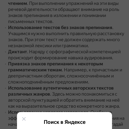
чтением
.
При выполнении упражнений на эти виды
речевой деятельности обращают внимание на роль
знаков препинания в изложении и понимании
письменных текстов.
Использование текстов без знаков препинания
.
Учащимся нужно выполнить правильную расстановку
знаков.
При этом текст не должен содержать много
незнакомой лексики или грамматики.
Диктант
.
Наряду с орфографической компетенцией
происходит формирование навыка аудирования.
Привязка знаков препинания к некоторым
грамматическим темам
.
Например, к причастным и
деепричастным оборотам, сложносочинённым и
сложноподчинённым предложениям.
Использование аутентичных авторских текстов
различных жанров
.
Здесь можно познакомиться с
авторской пунктуацией и обратить внимание на неё
как на выразительное средство конкретного жанра.
Использование игрового материала
.
Особенно
эффективны игровые пунктуационные упражнения на
Поиск в Яндексе
начальном этапе обучения.
Например, игра «Отгадай