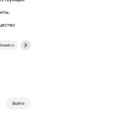
нты,
щество
3xweb.ru
qna.habr.com
Войти