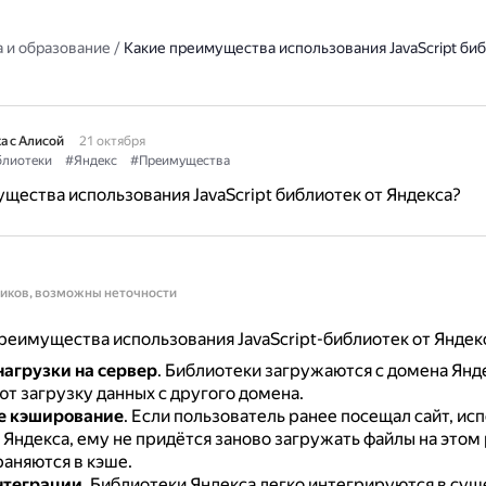
 и образование
/
Какие преимущества использования JavaScript биб
а с Алисой
21 октября
лиотеки
#Яндекс
#Преимущества
щества использования JavaScript библиотек от Яндекса?
ников, возможны неточности
еимущества использования JavaScript-библиотек от Яндек
агрузки на сервер
.
Библиотеки загружаются с домена Янд
т загрузку данных с другого домена.
е кэширование
.
Если пользователь ранее посещал сайт, и
Яндекса, ему не придётся заново загружать файлы на этом 
раняются в кэше.
нтеграции
.
Библиотеки Яндекса легко интегрируются в су