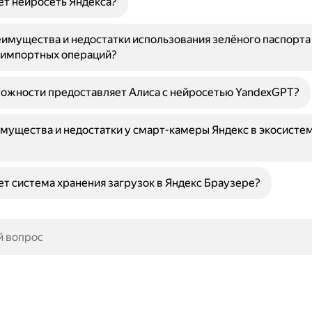
ет нейросеть Яндекса?
имущества и недостатки использования зелёного паспорта
-импортных операций?
ожности предоставляет Алиса с нейросетью YandexGPT?
мущества и недостатки у смарт-камеры Яндекс в экосисте
ет система хранения загрузок в Яндекс Браузере?