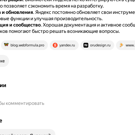
о позволяет сэкономить время на разработку.
 и обновления
.
Яндекс постоянно обновляет свои инструме
овые функции и улучшая производительность.
ция и сообщество
.
Хорошая документация и активное сооб
ков помогают быстро решать возникающие вопросы.
blog.webformula.pro
yandex.ru
orudesign.ru
www.
ске
ии
обы комментировать
е