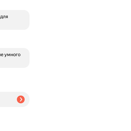
 для
ме умного