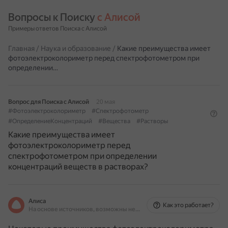
Вопросы к Поиску 
с Алисой
Примеры ответов Поиска с Алисой
Главная
/
Наука и образование
/
Какие преимущества имеет
фотоэлектроколориметр перед спектрофотометром при
определении…
Вопрос для Поиска с Алисой
20 мая
#Фотоэлектроколориметр
#Спектрофотометр
#ОпределениеКонцентраций
#Вещества
#Растворы
Какие преимущества имеет
фотоэлектроколориметр перед
спектрофотометром при определении
концентраций веществ в растворах?
Алиса
Как это работает?
На основе источников, возможны неточности