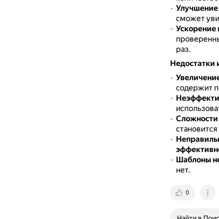
Улучшение 
сможет увид
Ускорение 
проверенны
раз.
Недостатки 
Увеличение
содержит п
Неэффектив
использова
Сложности 
становится
Неправиль
эффективн
Шаблоны н
нет.
0
Найти в Пои