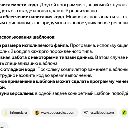
читаемости кода
.
Другой программист, знакомый с нужн
еть его в коде и понять, как всё реализовано.
и облегчение написания кода
.
Можно воспользоваться гот
м принципом, а не придумывать новое уникальное решен
использования шаблонов
:
 размера исполняемого файла
.
Программа, использующая
олный код для каждого порождённого типа.
ная работа с некоторыми типами данных
.
В этом случае 
ть специализацию шаблона.
с отладкой кода
.
Поскольку компилятор заменяет шаблоны,
 трудно находить код во время выполнения.
ное применение шаблона может сделать программу мене
ой
.
еуниверсальны
: в одной задаче конкретный шаблон подойдё
infourok.ru
www.codeproject.com
ru.wikipedia.org
ске