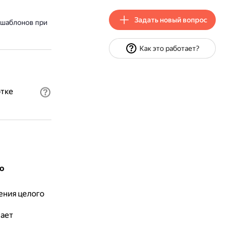
Задать новый вопрос
 шаблонов при
Как это работает?
отке
о
ения целого
жает