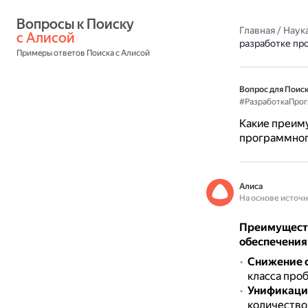
Вопросы к Поиску 
Главная
/
Наука
с Алисой
разработке пр
Примеры ответов Поиска с Алисой
Вопрос для Поиск
#РазработкаПро
Какие преиму
программног
Алиса
На основе источ
Преимуществ
обеспечения
Снижение 
класса про
Унификаци
количество