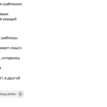
ым шаблоном,
овым
ие каждый
 шаблоны,
имеет смысл
 отладчику
е
т, в другой
blog.skillfactory.ru
intuit.ru