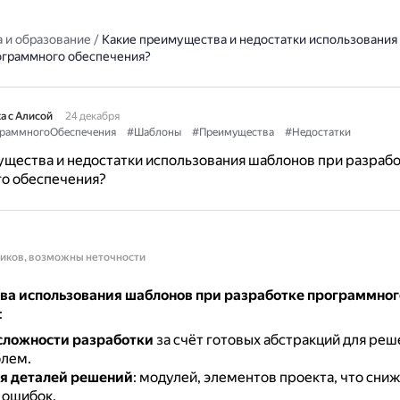
 и образование
/
Какие преимущества и недостатки использования
ограммного обеспечения?
а с Алисой
24 декабря
граммногоОбеспечения
#Шаблоны
#Преимущества
#Недостатки
щества и недостатки использования шаблонов при разраб
о обеспечения?
ников, возможны неточности
а использования шаблонов при разработке программног
:
сложности разработки
за счёт готовых абстракций для реш
блем.
я деталей решений
: модулей, элементов проекта, что сни
 ошибок.