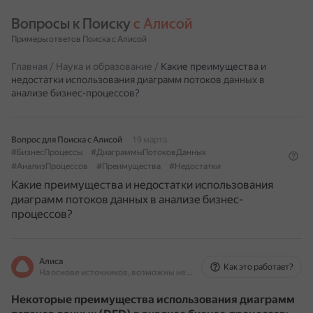
Вопросы к Поиску 
с Алисой
Примеры ответов Поиска с Алисой
Главная
/
Наука и образование
/
Какие преимущества и
недостатки использования диаграмм потоков данных в
анализе бизнес-процессов?
Вопрос для Поиска с Алисой
19 марта
#БизнесПроцессы
#ДиаграммыПотоковДанных
#АнализПроцессов
#Преимущества
#Недостатки
Какие преимущества и недостатки использования
диаграмм потоков данных в анализе бизнес-
процессов?
Алиса
Как это работает?
На основе источников, возможны неточности
Некоторые преимущества использования диаграмм