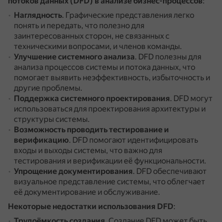
потоков данных (DFD) в анализе бизнес-процессов
:
Наглядность
.
Графические представления легко
понять и передать, что полезно для
заинтересованных сторон, не связанных с
техническими вопросами, и членов команды.
Улучшение системного анализа
.
DFD полезны для
анализа процессов системы и потока данных, что
помогает выявить неэффективность, избыточность и
другие проблемы.
Поддержка системного проектирования
.
DFD могут
использоваться для проектирования архитектуры и
структуры системы.
Возможность проводить тестирование и
верификацию
.
DFD помогают идентифицировать
входы и выходы системы, что важно для
тестирования и верификации её функциональности.
Упрощение документирования
.
DFD обеспечивают
визуальное представление системы, что облегчает
её документирование и обслуживание.
Некоторые недостатки использования DFD
:
Трудоёмкость создания
.
Создание DFD может быть