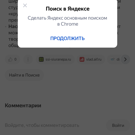
широкие возможности для научной деятельности
студентов.
Можно участвовать в конференциях и
Поиск в Яндексе
«круглых столах», работать совместно с
Сделать Яндекс основным поиском
преподавателями в научных проектах.
в Сhrome
Насыщенная внеучебная жизнь
.
Каждый студент
может проявить себя в различных направлениях
ПРОДОЛЖИТЬ
творческой или научной деятельности,
общественной жизни и спорте.
0
ssi-siuranepa.ru
vlad.aif.ru
disshelp.ru
Найти в Поиске
Комментарии
Войдите, чтобы комментировать
Войти