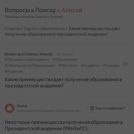
Вопросы к Поиску 
с Алисой
Примеры ответов Поиска с Алисой
Главная
/
Наука и образование
/
Какие преимущества дает
получение образования в президентской академии?
Вопрос для Поиска с Алисой
24 апреля
#ПрезидентскаяАкадемия
#Образование
#ПреимуществаОбразования
#Обучение
#Студенты
#Карьера
#Развитие
Какие преимущества дает получение образования в
президентской академии?
Алиса
Как это работает?
На основе источников, возможны неточности
Некоторые преимущества получения образования в
Президентской академии (РАНХиГС):