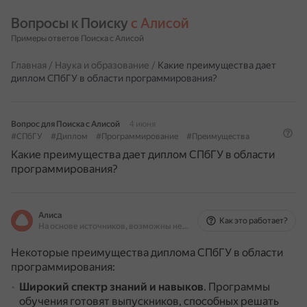
Вопросы к Поиску 
с Алисой
Примеры ответов Поиска с Алисой
Главная
/
Наука и образование
/
Какие преимущества дает
диплом СПбГУ в области программирования?
Вопрос для Поиска с Алисой
4 июня
#СПбГУ
#Диплом
#Программирование
#Преимущества
Какие преимущества дает диплом СПбГУ в области
программирования?
Алиса
Как это работает?
На основе источников, возможны неточности
Некоторые преимущества диплома СПбГУ в области
программирования:
Широкий спектр знаний и навыков
.
Программы
обучения готовят выпускников, способных решать