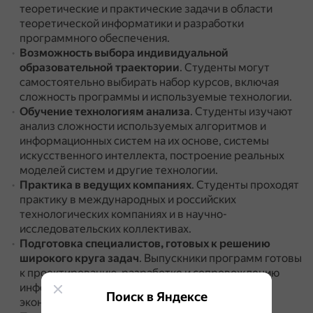
теоретические и практические задачи в области
теоретической информатики и разработки
программного обеспечения.
Возможность выбора индивидуальной
образовательной траектории
.
Студенты могут
самостоятельно выбирать набор курсов, включая
сложность программы и используемые технологии.
Обучение технологиям анализа
.
Студенты изучают
анализ сложности используемых алгоритмов и
информационных систем на их основе, системы
искусственного интеллекта, построение реальных
моделей систем и другие технологии.
Практика в ведущих компаниях
.
Студенты проходят
практику в международных и российских
технологических компаниях и в научно-
исследовательских коллективах.
Подготовка специалистов, готовых к решению
широкого круга задач
.
Выпускники программ готовы
к проектированию, разработке и сопровождению
информационных систем в различных отраслях
Поиск в Яндексе
экономики и социальной сферы.