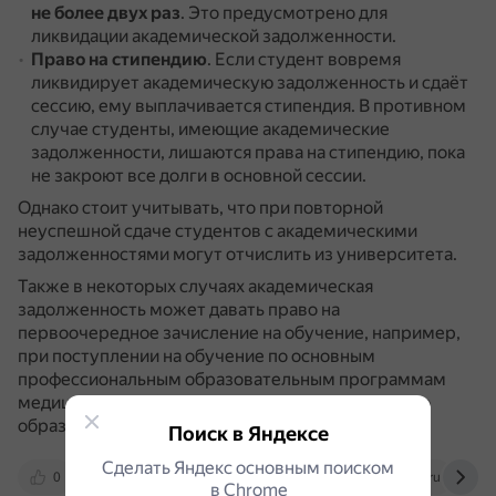
не более двух раз
.
Это предусмотрено для
ликвидации академической задолженности.
Право на стипендию
.
Если студент вовремя
ликвидирует академическую задолженность и сдаёт
сессию, ему выплачивается стипендия.
В противном
случае студенты, имеющие академические
задолженности, лишаются права на стипендию, пока
не закроют все долги в основной сессии.
Однако стоит учитывать, что при повторной
неуспешной сдаче студентов с академическими
задолженностями могут отчислить из университета.
Также в некоторых случаях академическая
задолженность может давать право на
первоочередное зачисление на обучение, например,
при поступлении на обучение по основным
профессиональным образовательным программам
медицинского образования и фармацевтического
образования.
Поиск в Яндексе
Сделать Яндекс основным поиском
0
siu.ranepa.ru
isu.ru
sgugit.ru
в Сhrome