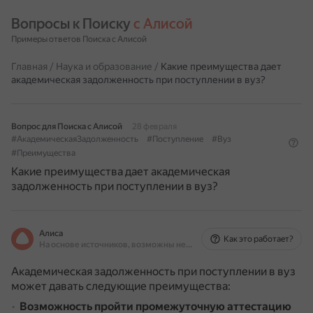
Вопросы к Поиску 
с Алисой
Примеры ответов Поиска с Алисой
Главная
/
Наука и образование
/
Какие преимущества дает
академическая задолженность при поступлении в вуз?
Вопрос для Поиска с Алисой
28 февраля
#АкадемическаяЗадолженность
#Поступление
#Вуз
#Преимущества
Какие преимущества дает академическая
задолженность при поступлении в вуз?
Алиса
Как это работает?
На основе источников, возможны неточности
Академическая задолженность при поступлении в вуз
может давать следующие преимущества:
Возможность пройти промежуточную аттестацию