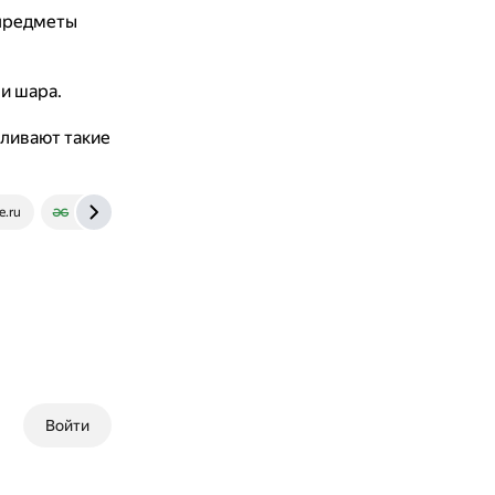
 предметы
и шара.
вливают такие
e.ru
www.geeksforgeeks.org
Войти