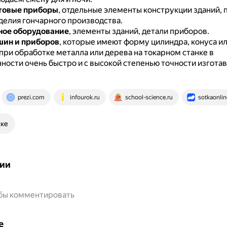
товые приборы
, отдельные элементы конструкции зданий,
зделия гончарного производства.
ное оборудование
, элементы зданий, детали приборов.
шин и приборов
, которые имеют форму цилиндра, конуса ил
при обработке металла или дерева на токарном станке в
ости очень быстро и с высокой степенью точности изгота
prezi.com
infourok.ru
school-science.ru
sotkaonlin
ске
ии
обы комментировать
е