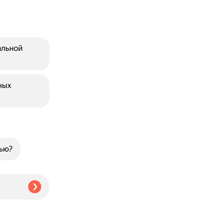
альной
ных
нью?