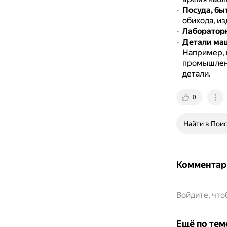
Посуда, бы
обихода, и
Лаборатор
Детали ма
Например, 
промышленн
детали.
0
Найти в Пои
Комментар
Войдите, чт
Ещё по тем