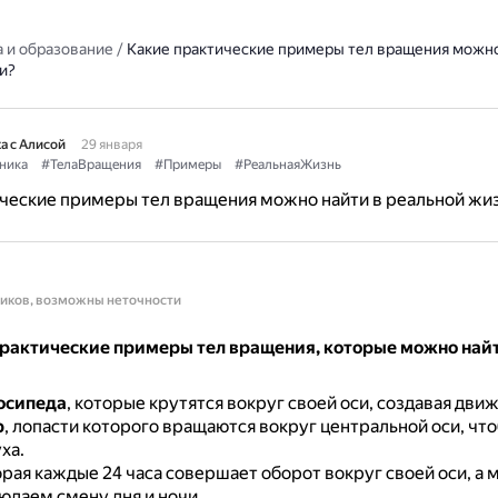
 и образование
/
Какие практические примеры тел вращения можно
и?
а с Алисой
29 января
ника
#ТелаВращения
#Примеры
#РеальнаяЖизнь
ческие примеры тел вращения можно найти в реальной жи
ников, возможны неточности
рактические примеры тел вращения, которые можно найт
осипеда
, которые крутятся вокруг своей оси, создавая дви
р
, лопасти которого вращаются вокруг центральной оси, чт
ха.
орая каждые 24 часа совершает оборот вокруг своей оси, а м
юдаем смену дня и ночи.