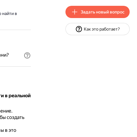
Задать новый вопрос
 найти в
Как это работает?
зни?
и в реальной
жение.
обы создать
ы в это