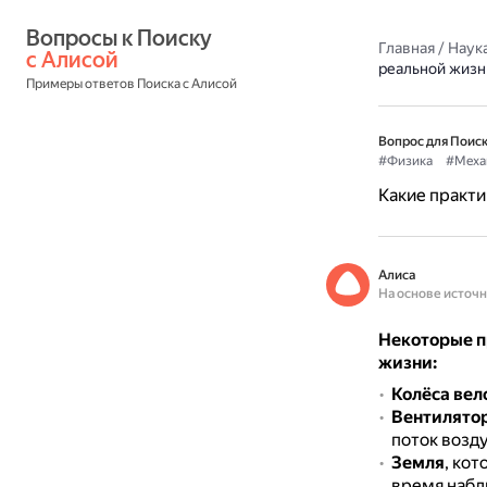
Вопросы к Поиску 
Главная
/
Наука
с Алисой
реальной жизн
Примеры ответов Поиска с Алисой
Вопрос для Поиск
#Физика
#Меха
Какие практи
Алиса
На основе источ
Некоторые п
жизни:
Колёса вел
Вентилято
поток возду
Земля
, кот
время набл