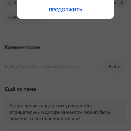
0
vk.com
www.kp.ru
www.geeksforgeek
ПРОДОЛЖИТЬ
Найти в Поиске
Комментарии
Войдите, чтобы комментировать
Войти
Ещё по теме
Как решение квадратных уравнений с
отрицательным дискриминантом может быть
полезно в повседневной жизни?