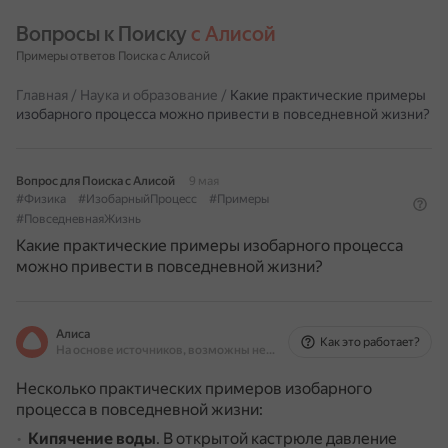
Вопросы к Поиску 
с Алисой
Примеры ответов Поиска с Алисой
Главная
/
Наука и образование
/
Какие практические примеры
изобарного процесса можно привести в повседневной жизни?
Вопрос для Поиска с Алисой
9 мая
#Физика
#ИзобарныйПроцесс
#Примеры
#ПовседневнаяЖизнь
Какие практические примеры изобарного процесса
можно привести в повседневной жизни?
Алиса
Как это работает?
На основе источников, возможны неточности
Несколько практических примеров изобарного
процесса в повседневной жизни:
Кипячение воды
.
В открытой кастрюле давление