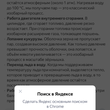
остаётся атмосферным (около 1 атм).
Нагревая воду
до 100 °C, мы получаем пар — это классический
изобарный процесс.
Работа двигателя внутреннего сгорания
.
В
цилиндре, где сгорает топливо, давление резко
возрастает.
При сгорании топлива происходит
изобарное расширение газа, толкающее поршень.
Лопание кукурузы
.
Оболочка зерна не пропускает
пар, создавая высокое давление.
Как только давление
превышает прочность оболочки, она лопается, и
объём мякоти увеличивается — это изобарный
процесс в масштабе зёрнышка.
Переход льда в воду
.
Когда мы поддерживаем
температуру льда при комнатной, выделяется тепло,
которое приводит к превращению льда в воду, в то
время как атмосферное давление остаётся
постоянным.
Работа аэрозольных баллончиков
.
Давление внутри
Поиск в Яндексе
баллона остаётся постоянным, а жидкость
преобразуется в газообразную форму.
Сделать Яндекс основным поиском
в Сhrome