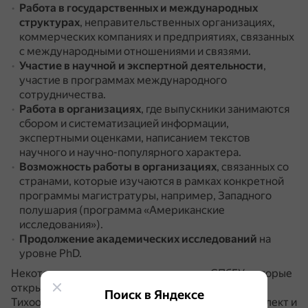
Работа в государственных и международных
структурах
, неправительственных организациях,
коммерческих компаниях и предприятиях, связанных
с международными отношениями и связями.
Участие в научной и экспертной деятельности
,
участие в программах международного
сотрудничества.
Работа в организациях
, где выпускники занимаются
сбором и систематизацией информации,
экспертными оценками, написанием текстов
научного и научно-популярного характера.
Возможность работы в организациях
, связанных со
странами, которые изучаются в рамках конкретной
программы магистратуры, например, Западного
полушария (программа «Американские
исследования»).
Продолжение академических исследований
на
уровне PhD.
Некоторые программы магистратуры СПбГУ, которые
открывают разные перспективы: «Исследования
Поиск в Яндексе
Тихоокеанского региона», «Искусственный интеллект и