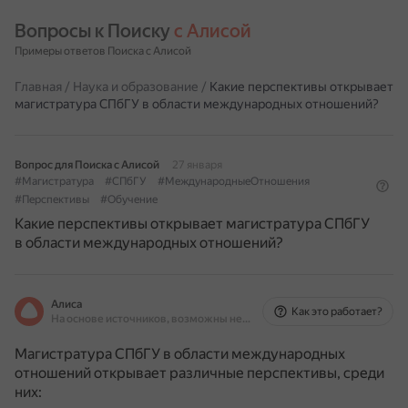
Вопросы к Поиску 
с Алисой
Примеры ответов Поиска с Алисой
Главная
/
Наука и образование
/
Какие перспективы открывает
магистратура СПбГУ в области международных отношений?
Вопрос для Поиска с Алисой
27 января
#Магистратура
#СПбГУ
#МеждународныеОтношения
#Перспективы
#Обучение
Какие перспективы открывает магистратура СПбГУ
в области международных отношений?
Алиса
Как это работает?
На основе источников, возможны неточности
Магистратура СПбГУ в области международных
отношений открывает различные перспективы, среди
них: