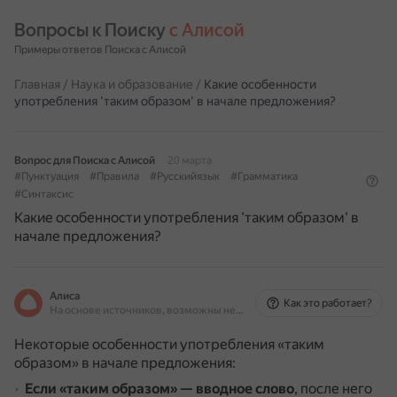
Вопросы к Поиску 
с Алисой
Примеры ответов Поиска с Алисой
Главная
/
Наука и образование
/
Какие особенности
употребления 'таким образом' в начале предложения?
Вопрос для Поиска с Алисой
20 марта
#Пунктуация
#Правила
#Русскийязык
#Грамматика
#Синтаксис
Какие особенности употребления 'таким образом' в
начале предложения?
Алиса
Как это работает?
На основе источников, возможны неточности
Некоторые особенности употребления «таким
образом» в начале предложения:
Если «таким образом» — вводное слово
, после него