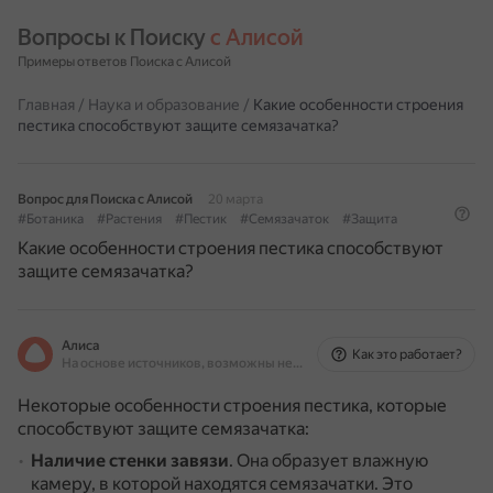
Вопросы к Поиску 
с Алисой
Примеры ответов Поиска с Алисой
Главная
/
Наука и образование
/
Какие особенности строения
пестика способствуют защите семязачатка?
Вопрос для Поиска с Алисой
20 марта
#Ботаника
#Растения
#Пестик
#Семязачаток
#Защита
Какие особенности строения пестика способствуют
защите семязачатка?
Алиса
Как это работает?
На основе источников, возможны неточности
Некоторые особенности строения пестика, которые
способствуют защите семязачатка:
Наличие стенки завязи
.
Она образует влажную
камеру, в которой находятся семязачатки.
Это