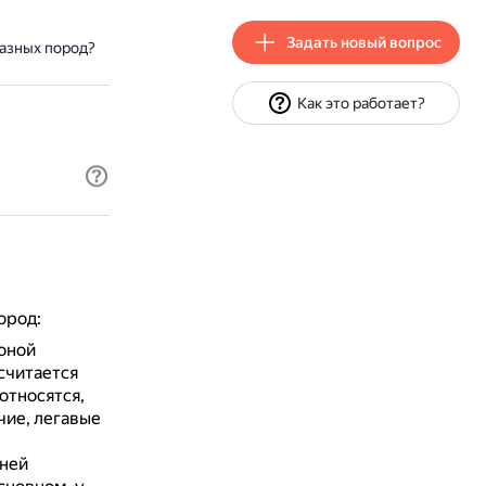
Задать новый вопрос
разных пород?
Как это работает?
ород:
оной
считается
относятся,
чие, легавые
ней