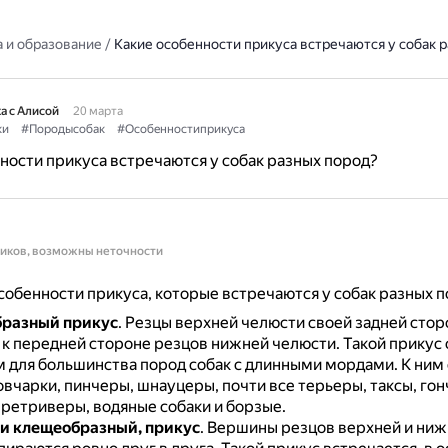
 и образование
/
Какие особенности прикуса встречаются у собак 
а с Алисой
20 марта
ки
#Породысобак
#Особенностиприкуса
ности прикуса встречаются у собак разных пород?
ников, возможны неточности
обенности прикуса, которые встречаются у собак разных п
разный прикус
.
Резцы верхней челюсти своей задней стор
к передней стороне резцов нижней челюсти.
Такой прикус 
 для большинства пород собак с длинными мордами.
К ним 
вчарки, пинчеры, шнауцеры, почти все терьеры, таксы, гон
 ретриверы, водяные собаки и борзые.
и клещеобразный, прикус
.
Вершины резцов верхней и ниж