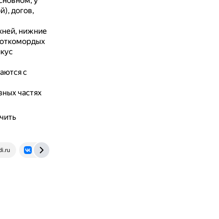
сновном, у
), догов,
хней, нижние
роткомордых
икус
аются с
зных частях
учить
i.ru
vk.com