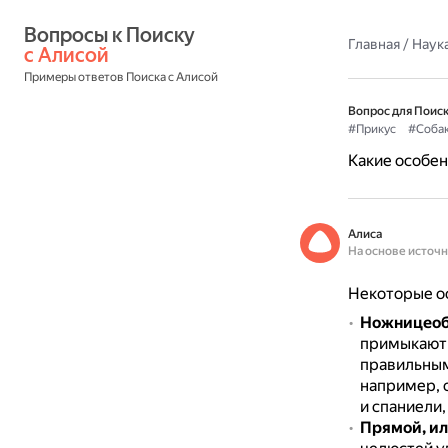
Вопросы к Поиску 
Главная
/
Наука
с Алисой
Примеры ответов Поиска с Алисой
Вопрос для Поиск
#Прикус
#Соба
Какие особен
Алиса
На основе источ
Некоторые ос
Ножницеоб
примыкают 
правильным
например, о
и спаниели,
Прямой, ил