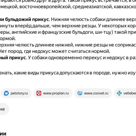
пираются ровно друг в друга.
Такой прикус встречается, в о
мецкой, восточноевропейской, среднеазиатской, кавказской
ли бульдожий прикус
.
Нижняя челюсть собаки длиннее вер
инуты вперёд дальше, чем верхние резцы.
У некоторых ко
еры, английские и французские бульдоги, ши-тцу) такой пр
нормой.
ерхняя челюсть длиннее нижней, нижние резцы не соприкас
Нет пород, где недокус может считаться нормой.
ный прикус
.
У собаки одновременно перекус и недокус в ра
знать, какие виды прикуса допускаются в породе, нужно из
petstory.ru
www.proplan.ru
www.zoovet.ru
vetlebed
ске
ии