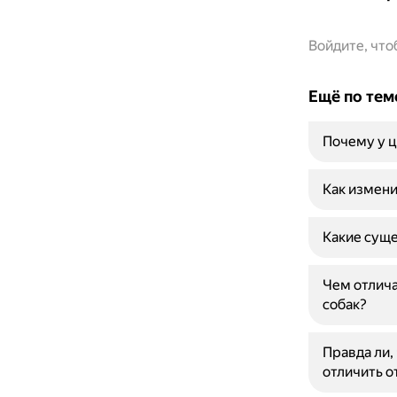
Войдите, чт
Ещё по тем
Почему у ц
Как измени
Какие суще
Чем отлича
собак?
Правда ли, 
отличить о