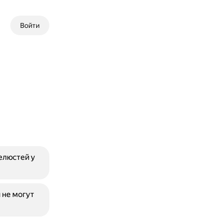
Войти
елюстей у
и не могут