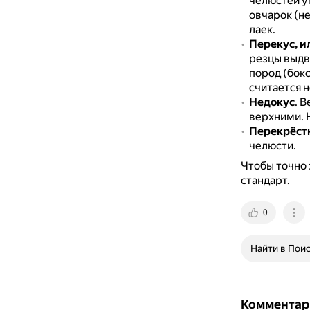
челюстей у
овчарок (не
лаек.
Перекус, и
резцы выдв
пород (бокс
считается 
Недокус
.
В
верхними.
Перекрёст
челюсти.
Чтобы точно 
стандарт.
0
Найти в Пои
Комментар