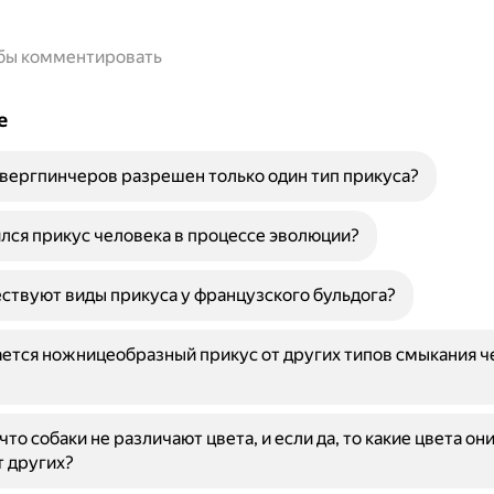
обы комментировать
е
вергпинчеров разрешен только один тип прикуса?
лся прикус человека в процессе эволюции?
ствуют виды прикуса у французского бульдога?
ется ножницеобразный прикус от других типов смыкания ч
что собаки не различают цвета, и если да, то какие цвета он
т других?