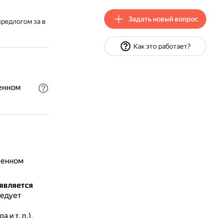
Задать новый вопрос
предлогом за в
Как это работает?
менном
менном
 является
ледует
 и т. п.),