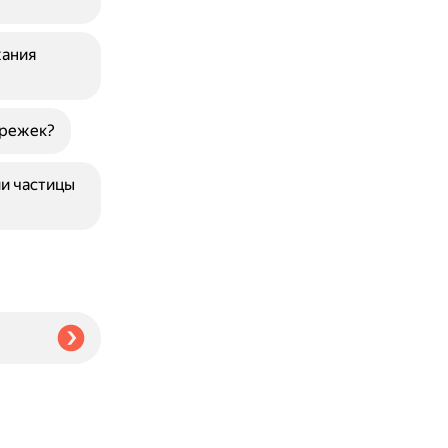
жания
арежек?
ии частицы