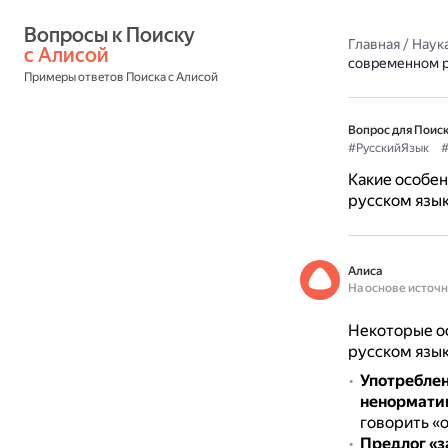
Вопросы к Поиску 
Главная
/
Наука
с Алисой
современном р
Примеры ответов Поиска с Алисой
Вопрос для Поиск
#РусскийЯзык
#
Какие особен
русском язы
Алиса
На основе источ
Некоторые ос
русском язык
Употреблени
ненормати
говорить «о
Предлог «з