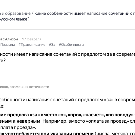
 и образование
/
Какие особенности имеет написание сочетаний с 
усском языке?
а с Алисой
17 февраля
Правила
#Правописание
#За
#Особенности
ности имеет написание сочетаний с предлогом за в совре
ке?
ников, возможны неточности
обенности написания сочетаний с предлогом «за» в совре
е:
е предлога «за» вместо «о», «про», «насчёт», «по поводу»
вным и неверным
.
Например, вместо «оплата за проезд» с
плата проезда».
а» употребляется при указании времени
(числа, месяца, года