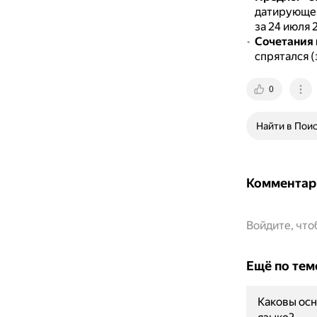
датирующег
за 24 июля 
Сочетания 
спрятался (
0
Найти в Пои
Комментар
Войдите, чт
Ещё по тем
Каковы осн