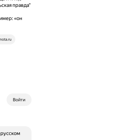
ская правда“
имер: «он
mota.ru
Войти
 русском