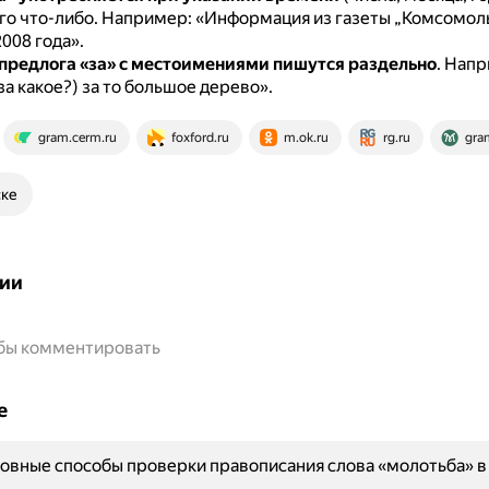
о что-либо.
Например: «Информация из газеты „Комсомоль
2008 года».
предлога «за» с местоимениями пишутся раздельно
.
Напр
за какое?) за то большое дерево».
gram.cerm.ru
foxford.ru
m.ok.ru
rg.ru
gra
ске
ии
обы комментировать
е
овные способы проверки правописания слова «молотьба» в