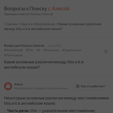
Вопросы к Поиску 
с Алисой
Примеры ответов Поиска с Алисой
Главная
/
Наука и образование
/
Какие основные различия
между this и it в английском языке?
Вопрос для Поиска с Алисой
8 декабря
#Английский
#This
#It
#Различия
#Грамматика
#Пунктуация
Какие основные различия между this и it в
английском языке?
Алиса
Как это работает?
На основе источников, возможны неточности
Некоторые основные различия между местоимениями
this и it в английском языке:
Часть речи
: this — указательное местоимение,