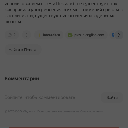
использованием в речи this или it не существует, так
как правила употребления этих местоимений довольно
расплывчаты, существуют исключения и отдельные
нюансы.
0
infourok.ru
puzzle-english.com
vk.co
Найти в Поиске
Комментарии
Войдите, чтобы комментировать
Войти
© 2026 ООО «Яндекс»
Пользовательское соглашение
Связаться с нами