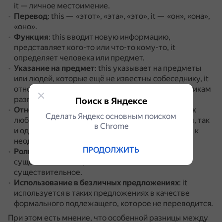
it — личное местоимение.
Перевод
: this — «этот», «эта», «это», it — «он», «она»,
«оно».
Функция
: this вводит новую информацию,
представляет кого-то или что-то кому-то, it
определяет человека или предмет.
Указание на предмет
: this указывает на предметы
или людей, которые ещё не известны собеседнику, it
относится к тому, что уже известно всем участникам
разговора.
Поиск в Яндексе
Отношение к существительным
: this относится к
Сделать Яндекс основным поиском
любым существительным, как неодушевлённым, так
в Сhrome
и одушевлённым, it используется по отношению к
неодушевлённым предметам и животным.
ПРОДОЛЖИТЬ
Роль в предложении
: this может стоять перед
существительным, it обычно заменяет
существительное.
Использование в безличных предложениях
: it
используется в таких предложениях в качестве
формального подлежащего, которое не переводится.
При этом есть мнение, что особенной разницы между