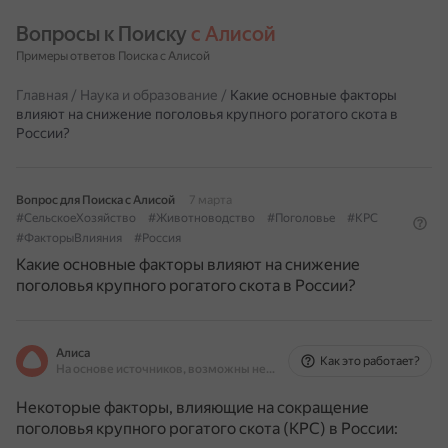
Вопросы к Поиску 
с Алисой
Примеры ответов Поиска с Алисой
Главная
/
Наука и образование
/
Какие основные факторы
влияют на снижение поголовья крупного рогатого скота в
России?
Вопрос для Поиска с Алисой
7 марта
#СельскоеХозяйство
#Животноводство
#Поголовье
#КРС
#ФакторыВлияния
#Россия
Какие основные факторы влияют на снижение
поголовья крупного рогатого скота в России?
Алиса
Как это работает?
На основе источников, возможны неточности
Некоторые факторы, влияющие на сокращение
поголовья крупного рогатого скота (КРС) в России: