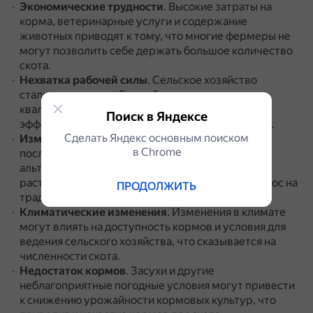
Экономические трудности
.
Высокие затраты на
корма, ветеринарные услуги и содержание
животных приводят к тому, что многие фермеры не
могут позволить себе держать большое количество
скота.
Нехватка рабочей силы
.
Сельское хозяйство
сталкивается с проблемой недостатка
квалифицированных кадров, что влияет на
Поиск в Яндексе
эффективность работы и сокращение поголовья.
Сделать Яндекс основным поиском
Изменение потребительских предпочтений
.
В
в Сhrome
последние годы наблюдается рост интереса к
альтернативным источникам белка, таким как
растительные продукты, что может снизить спрос на
ПРОДОЛЖИТЬ
традиционное мясо.
Климатические изменения
.
Изменения в климате
могут влиять на доступность кормов и условия для
ведения сельского хозяйства, что сказывается на
численности скота.
Недостаток кормов
.
Засухи и другие
неблагоприятные погодные условия могут привести
к снижению урожайности кормовых культур, что