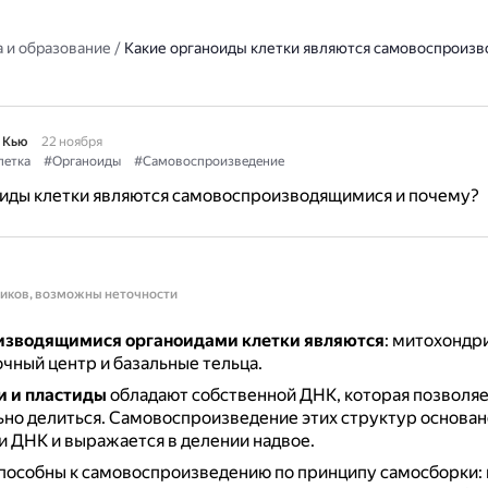
 и образование
/
Какие органоиды клетки являются самовоспроизв
 Кью
22 ноября
летка
#Органоиды
#Самовоспроизведение
оиды клетки являются самовоспроизводящимися и почему?
ников, возможны неточности
зводящимися органоидами клетки являются
: митохондри
очный центр и базальные тельца.
 и пластиды
обладают собственной ДНК, которая позволяе
но делиться.
Самовоспроизведение этих структур основан
 ДНК и выражается в делении надвое.
пособны к самовоспроизведению по принципу самосборки: 