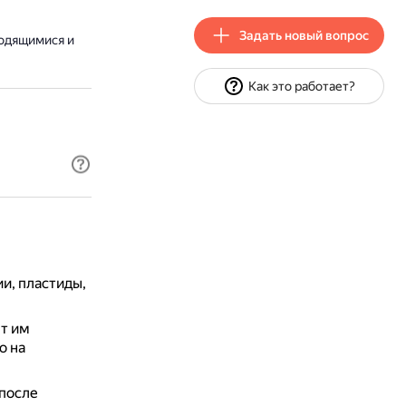
Задать новый вопрос
одящимися и
Как это работает?
и, пластиды,
т им
о на
после