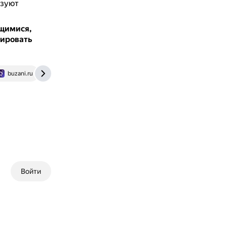
азуют
щимися,
зировать
buzani.ru
Войти