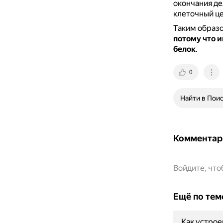
окончания де
клеточный це
Таким образ
потому что 
белок
.
0
Найти в Пои
Комментар
Войдите, чт
Ещё по тем
Как устрое