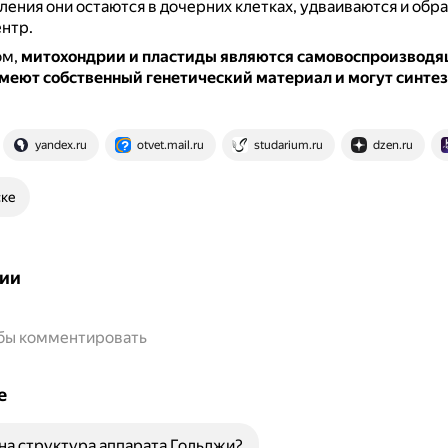
ления они остаются в дочерних клетках, удваиваются и обр
нтр.
ом,
митохондрии и пластиды являются самовоспроизводя
имеют собственный генетический материал и могут синте
yandex.ru
otvet.mail.ru
studarium.ru
dzen.ru
ске
ии
обы комментировать
е
на структура аппарата Гольджи?