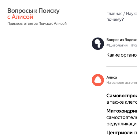
Вопросы к Поиску 
Главная
/
Наука
с Алисой
почему?
Примеры ответов Поиска с Алисой
Вопрос из Яндекс
#Цитология
#К
Какие орган
Алиса
На основе источ
Самовоспрои
а также клет
Митохондрии
самостоятель
редупликации
Центриоли
с