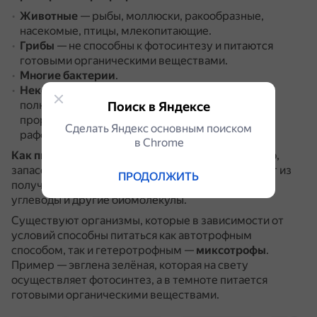
Животные
— рыбы, моллюски, ракообразные,
насекомые, птицы, млекопитающие.
Грибы
— не способны к фотосинтезу и питаются
готовыми органическими веществами.
Многие бактерии
.
Некоторые растения
— полностью или почти
полностью лишены хлорофилла и питаются,
Поиск в Яндексе
прорастая в тело растения-хозяина, например,
Сделать Яндекс основным поиском
раффлезия.
в Сhrome
Как питаются гетеротрофы
: используют энергию,
запасённую в органических соединениях, и строят из
ПРОДОЛЖИТЬ
полученных веществ собственные белки, липиды,
углеводы и другие биомолекулы.
Существуют организмы, которые в зависимости от
условий способны питаться как автотрофным
способом, так и гетеротрофным —
миксотрофы
.
Пример — эвглена зелёная, которая на свету
осуществляет фотосинтез, а в темноте питается
готовыми органическими веществами.