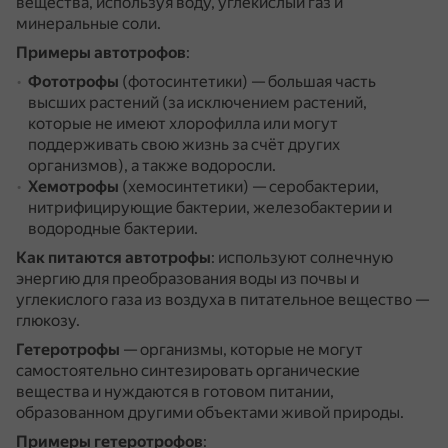
вещества, используя воду, углекислый газ и
минеральные соли.
Примеры автотрофов
:
Фототрофы
(фотосинтетики) — большая часть
высших растений (за исключением растений,
которые не имеют хлорофилла или могут
поддерживать свою жизнь за счёт других
организмов), а также водоросли.
Хемотрофы
(хемосинтетики) — серобактерии,
нитрифицирующие бактерии, железобактерии и
водородные бактерии.
Как питаются автотрофы
: используют солнечную
энергию для преобразования воды из почвы и
углекислого газа из воздуха в питательное вещество —
глюкозу.
Гетеротрофы
— организмы, которые не могут
самостоятельно синтезировать органические
вещества и нуждаются в готовом питании,
образованном другими объектами живой природы.
Примеры гетеротрофов
: