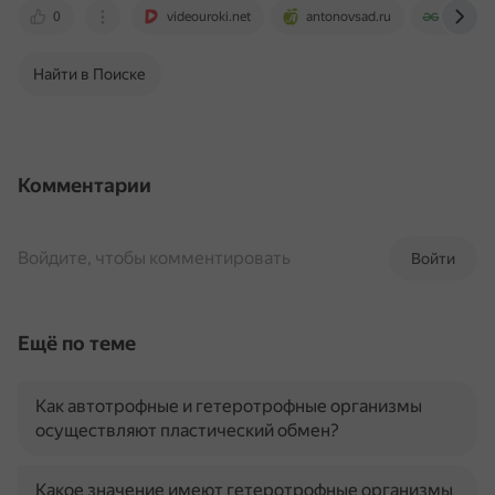
0
videouroki.net
antonovsad.ru
www.gee
Найти в Поиске
Комментарии
Войдите, чтобы комментировать
Войти
Ещё по теме
Как автотрофные и гетеротрофные организмы
осуществляют пластический обмен?
Какое значение имеют гетеротрофные организмы