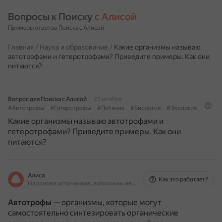
Вопросы к Поиску 
с Алисой
Примеры ответов Поиска с Алисой
Главная
/
Наука и образование
/
Какие организмы называю
автотрофами и гетеротрофами? Приведите примеры. Как они
питаются?
Вопрос для Поиска с Алисой
22 ноября
#Автотрофы
#Гетеротрофы
#Питание
#Биология
#Экология
Какие организмы называю автотрофами и
гетеротрофами? Приведите примеры. Как они
питаются?
Алиса
Как это работает?
На основе источников, возможны неточности
Автотрофы
— организмы, которые могут
самостоятельно синтезировать органические