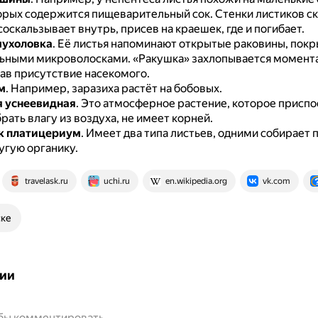
орых содержится пищеварительный сок.
Стенки листиков ск
оскальзывает внутрь, присев на краешек, где и погибает.
мухоловка
.
Её листья напоминают открытые раковины, пок
льными микроволосками.
«Ракушка» захлопывается момент
ав присутствие насекомого.
м
.
Например, заразиха растёт на бобовых.
я уснеевидная
.
Это атмосферное растение, которое приспо
брать влагу из воздуха, не имеет корней.
к платицериум
.
Имеет два типа листьев, одними собирает
угую органику.
travelask.ru
uchi.ru
en.wikipedia.org
vk.com
ске
ии
обы комментировать