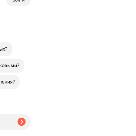
Войти
ных?
чковыми?
ления?