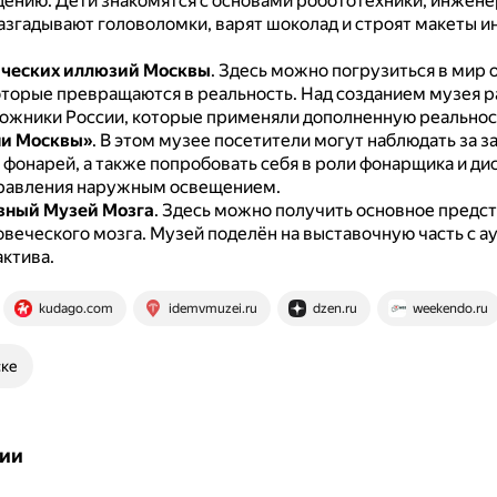
дению.
Дети знакомятся с основами робототехники, инжене
разгадывают головоломки, варят шоколад и строят макеты и
ических иллюзий Москвы
.
Здесь можно погрузиться в мир 
оторые превращаются в реальность.
Над созданием музея р
ожники России, которые применяли дополненную реальнос
ни Москвы»
.
В этом музее посетители могут наблюдать за 
фонарей, а также попробовать себя в роли фонарщика и ди
равления наружным освещением.
вный Музей Мозга
.
Здесь можно получить основное предст
овеческого мозга.
Музей поделён на выставочную часть с а
актива.
kudago.com
idemvmuzei.ru
dzen.ru
weekendo.ru
ске
ии