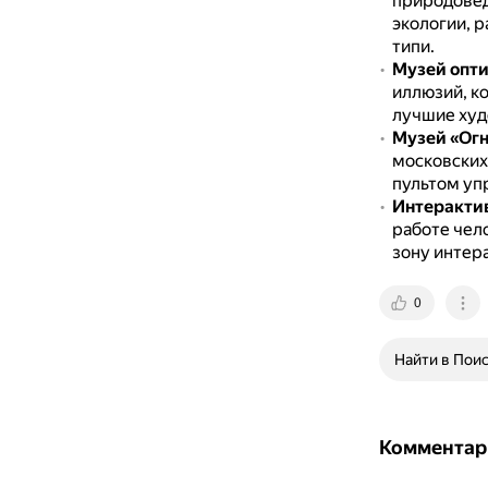
природове
экологии, 
типи.
Музей опт
иллюзий, к
лучшие худ
Музей «Ог
московских 
пультом уп
Интеракти
работе чел
зону интер
0
Найти в Пои
Комментар