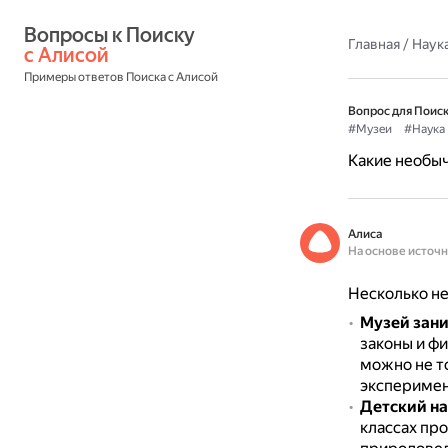
Вопросы к Поиску 
Главная
/
Наука
с Алисой
Примеры ответов Поиска с Алисой
Вопрос для Поиск
#Музеи
#Наука
Какие необы
Алиса
На основе источ
Несколько не
Музей зан
законы и ф
можно не то
эксперимен
Детский н
классах про