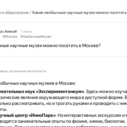
 и образование
/
Какие необычные научные музеи можно посетить
а с Алисой
1 июня
#Москва
#НеобычныеМузеи
чные научные музеи можно посетить в Москве?
ников, возможны неточности
обычных научных музеев в Москве:
имательных наук «Экспериментаниум»
.
Здесь можно изуча
изические явления окружающего мира в доступной форме.
В
лько рассматривать, но и трогать руками и проводить с ни
ты.
аучный центр «ИнноПарк»
.
На интерактивных экскурсиях и 
водятся занимательные опыты по физике, химии, биологии,