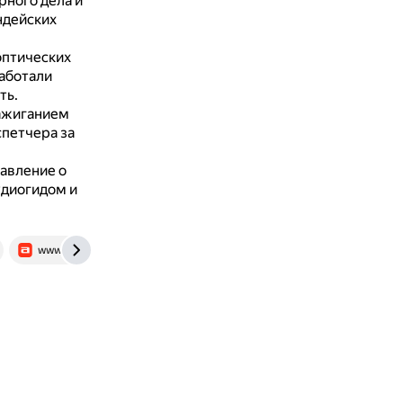
рного дела и
ндейских
оптических
аботали
ть.
зажиганием
спетчера за
авление о
удиогидом и
www.afisha.ru