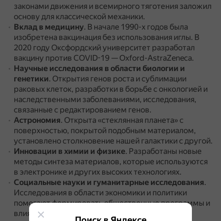
законами движения и всемирного тяготения заложил
основу для классической механики.
Вклад в медицину
.
В начале 1990-х годов была
изобретена вакцинация без использования иглы.
В
2020 году Оксфордский университет разработал
вакцину против COVID-19 — Oxford-AstraZeneca.
Научные исследования в области биологии и
генетики
.
Открытия генов роста и сублимации
раковых клеток, разработки в борьбе с онкологией и
наследственными заболеваниями, исследования,
связанные с редактированием генов.
Астрономия
.
Открыта «стеклянная планета» с
поверхностью, покрытой подобным материалом,
установлено столкновение нашей галактики с другой.
Инновации в химии и физике
.
Разработаны новые
методы синтеза материалов, которые используются
в электронике и других высоких технологиях.
Социальные науки и гуманитарные исследования
.
Исследования в области экономики и политики
помогают формировать общественные программы и
влиять на политику на национальном и
Поиск в Яндексе