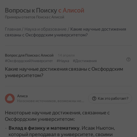
Вопросы к Поиску 
с Алисой
Примеры ответов Поиска с Алисой
Главная
/
Наука и образование
/
Какие научные достижения
связаны с Оксфордским университетом?
Вопрос для Поиска с Алисой
14 апреля
#ОксфордскийУниверситет
#Наука
#Достижения
Какие научные достижения связаны с Оксфордским
университетом?
Алиса
Как это работает?
На основе источников, возможны неточности
Некоторые научные достижения, связанные с
Оксфордским университетом:
Вклад в физику и математику
.
Исаак Ньютон,
который преподавал в университете, своими