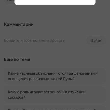
Комментарии
Войдите, чтобы комментировать
Войти
Ещё по теме
Какие научные объяснения стоят за феноменами
освещения различных частей Луны?
Какую роль играют астрономы в изучении
космоса?