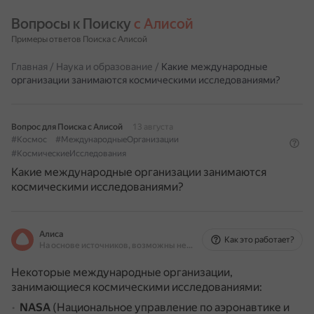
Вопросы к Поиску 
с Алисой
Примеры ответов Поиска с Алисой
Главная
/
Наука и образование
/
Какие международные
организации занимаются космическими исследованиями?
Вопрос для Поиска с Алисой
13 августа
#Космос
#МеждународныеОрганизации
#КосмическиеИсследования
Какие международные организации занимаются
космическими исследованиями?
Алиса
Как это работает?
На основе источников, возможны неточности
Некоторые международные организации,
занимающиеся космическими исследованиями:
NASA
(Национальное управление по аэронавтике и