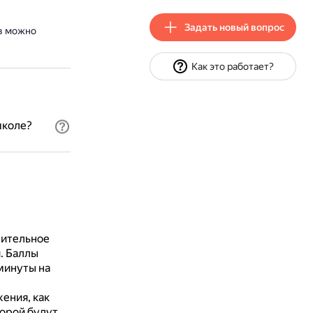
Задать новый вопрос
в можно
Как это работает?
школе?
жительное
.
Баллы
минуты на
ения, как
торой будут