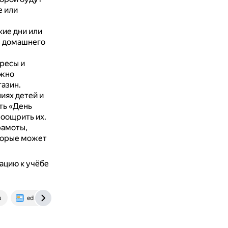
е или
ие дни или
з домашнего
ресы и
ожно
азин.
иях детей и
ть «День
поощрить их.
рамоты,
торые может
ацию к учёбе
u
eduface.ru