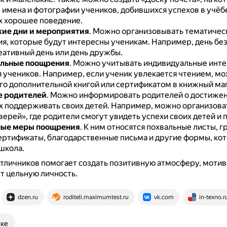
имена и фотографии учеников, добившихся успехов в учёб
 хорошее поведение.
ие дни и мероприятия
.
Можно организовывать тематическ
я, которые будут интересны ученикам.
Например, день бе
реативный день или день дружбы.
льные поощрения
.
Можно учитывать индивидуальные инте
 учеников.
Например, если ученик увлекается чтением, м
го дополнительной книгой или сертификатом в книжный маг
е родителей
.
Можно информировать родителей о достижен
х поддерживать своих детей.
Например, можно организова
ерей», где родители смогут увидеть успехи своих детей и 
ые меры поощрения
.
К ним относятся похвальные листы, г
ертификаты, благодарственные письма и другие формы, ко
школа.
личников помогает создать позитивную атмосферу, мотив
т цельную личность.
dzen.ru
roditeli.maximumtest.ru
vk.com
in-texno.r
ске