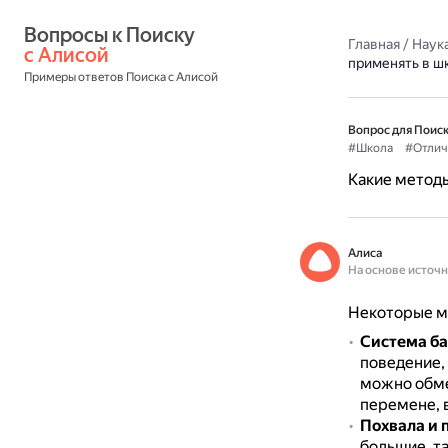
Вопросы к Поиску 
Главная
/
Наука
с Алисой
применять в ш
Примеры ответов Поиска с Алисой
Вопрос для Поиск
#Школа
#Отлич
Какие метод
Алиса
На основе источ
Некоторые м
Система ба
поведение,
можно обме
перемене, 
Похвала и 
большие, та