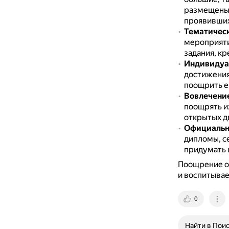
размещены 
проявивших
Тематическ
мероприяти
задания, к
Индивидуа
достижения
поощрить е
Вовлечени
поощрять и
открытых дв
Официальн
дипломы, с
придумать 
Поощрение от
и воспитывае
0
Найти в Пои