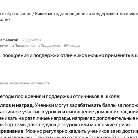
 и образование
/
Какие методы поощрения и поддержки отличнико
коле?
а с Алисой
25 декабря
ники
#Поощрение
#Поддержка
#Методы
ы поощрения и поддержки отличников можно применять в 
ников, возможны неточности
етоды поощрения и поддержки отличников в школе:
ллов и наград
.
Ученики могут зарабатывать баллы за поло
 активное участие в уроках и выполнение домашних заданий
нивать на различные награды, например дополнительные 
выбор темы для следующего урока или маленькие призы.
признание
.
Можно регулярно хвалить учеников за их достиж
к и маленькие.
Также можно создать «Доску почёта», на ко