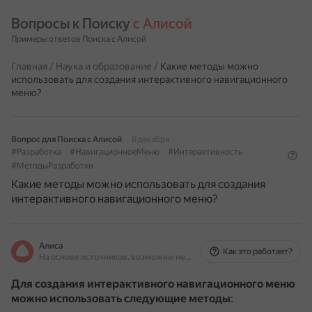
Вопросы к Поиску 
с Алисой
Примеры ответов Поиска с Алисой
Главная
/
Наука и образование
/
Какие методы можно
использовать для создания интерактивного навигационного
меню?
Вопрос для Поиска с Алисой
8 декабря
#Разработка
#НавигационноеМеню
#Интерактивность
#МетодыРазработки
Какие методы можно использовать для создания
интерактивного навигационного меню?
Алиса
Как это работает?
На основе источников, возможны неточности
Для создания интерактивного навигационного меню
можно использовать следующие методы
: