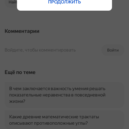
ПРОДОЛЖИТЬ
Найти в Поиске
Комментарии
Войдите, чтобы комментировать
Войти
Ещё по теме
В чем заключается важность умения решать
показательные неравенства в повседневной
жизни?
Какие древние математические трактаты
описывают противоположные углы?