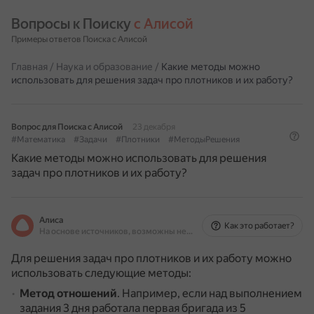
Вопросы к Поиску 
с Алисой
Примеры ответов Поиска с Алисой
Главная
/
Наука и образование
/
Какие методы можно
использовать для решения задач про плотников и их работу?
Вопрос для Поиска с Алисой
23 декабря
#Математика
#Задачи
#Плотники
#МетодыРешения
Какие методы можно использовать для решения
задач про плотников и их работу?
Алиса
Как это работает?
На основе источников, возможны неточности
Для решения задач про плотников и их работу можно
использовать следующие методы:
Метод отношений
.
Например, если над выполнением
задания 3 дня работала первая бригада из 5