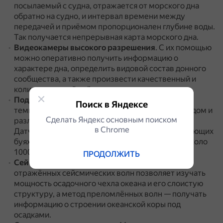
посылаемый с судна, отражается от морского дна
обратно на судно, и интервал времени между
передачей и приёмом пропорционален глубине воды.
Так получается непрерывная карта морского дна.
Видеокамеры высокого разрешения
.
С их помощью
можно оперативно получить информацию о
характере дна, определить видовой состав донного
сообщества, а также произвести качественный и
количественный учёт отдельных организмов.
Подводные приборы
.
Они контролируют
Поиск в Яндексе
температуру, кислотность, насыщение кислородом и
Сделать Яндекс основным поиском
различные концентрации химических веществ.
в Сhrome
Датчики могут быть установлены на профилирующих
буях, которые свободно дрейфуют на глубине около
1000 метров.
ПРОДОЛЖИТЬ
Сейсмические методы
.
Например, метод
отражённых сейсмических волн позволяет изучать
мощность осадочного чехла океана и его слоистую
структуру, а метод преломлённых волн — получать
информацию о строении океанской коры под
осадками.