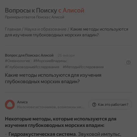
Вопросы к Поиску 
с Алисой
Примеры ответов Поиска с Алисой
Главная
/
Наука и образование
/
Какие методы используются
для изучения глубоководных морских впадин?
Вопрос для Поиска с Алисой
26 января
#Океанология
#МорскиеВпадины
#ГлубоководныеИсследования
#МетодыИсследования
Какие методы используются для изучения
глубоководных морских впадин?
Алиса
Как это работает?
На основе источников, возможны неточности
Некоторые методы, которые используются для
изучения глубоководных морских впадин:
Гидроакустическая система
.
Звуковой импульс,