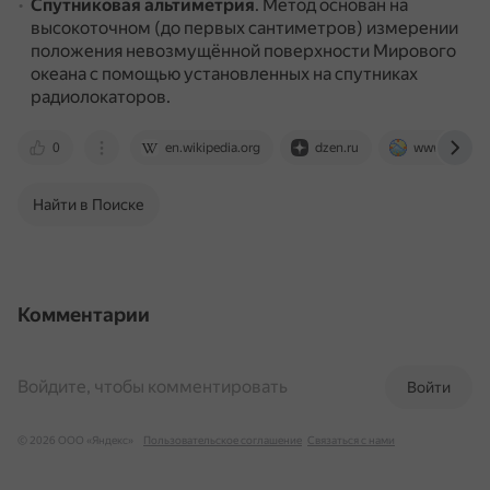
Спутниковая альтиметрия
.
Метод основан на
высокоточном (до первых сантиметров) измерении
положения невозмущённой поверхности Мирового
океана с помощью установленных на спутниках
радиолокаторов.
0
en.wikipedia.org
dzen.ru
www.kscnet.
Найти в Поиске
Комментарии
Войдите, чтобы комментировать
Войти
© 2026 ООО «Яндекс»
Пользовательское соглашение
Связаться с нами