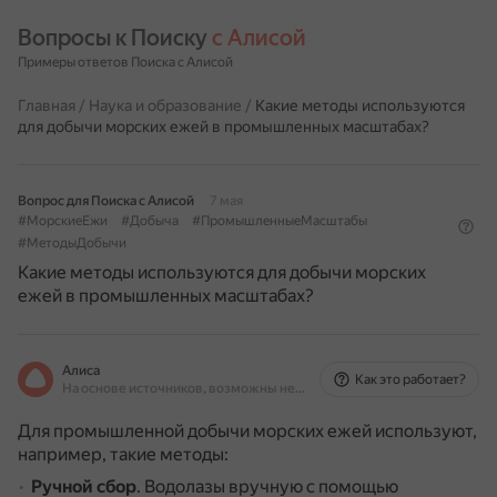
Вопросы к Поиску 
с Алисой
Примеры ответов Поиска с Алисой
Главная
/
Наука и образование
/
Какие методы используются
для добычи морских ежей в промышленных масштабах?
Вопрос для Поиска с Алисой
7 мая
#МорскиеЕжи
#Добыча
#ПромышленныеМасштабы
#МетодыДобычи
Какие методы используются для добычи морских
ежей в промышленных масштабах?
Алиса
Как это работает?
На основе источников, возможны неточности
Для промышленной добычи морских ежей используют,
например, такие методы:
Ручной сбор
.
Водолазы вручную с помощью