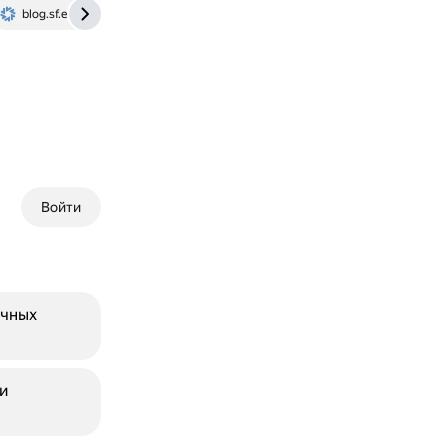
blog.sf.education
Войти
очных
и