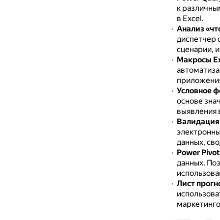
к различны
в Excel.
Анализ «чт
диспетчер 
сценарии, и
Макросы Ex
автоматиза
приложения
Условное 
основе знач
выявления 
Валидация
электронны
данных, св
Power Pivot
данных.
Поз
использова
Лист прогн
использова
маркетинго