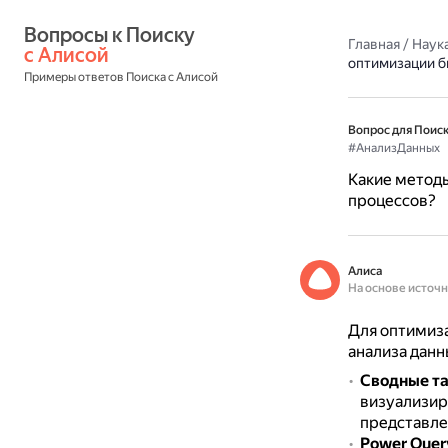
Вопросы к Поиску 
Главная
/
Наука
с Алисой
оптимизации б
Примеры ответов Поиска с Алисой
Вопрос для Поиск
#АнализДанных
Какие методы
процессов?
Алиса
На основе источ
Для оптимиза
анализа данн
Сводные т
визуализир
представле
Power Quer