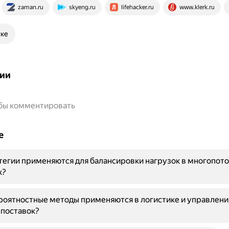
zaman.ru
skyeng.ru
lifehacker.ru
www.klerk.ru
ске
ии
обы комментировать
е
тегии применяются для балансировки нагрузок в многопот
х?
оятностные методы применяются в логистике и управлени
 поставок?