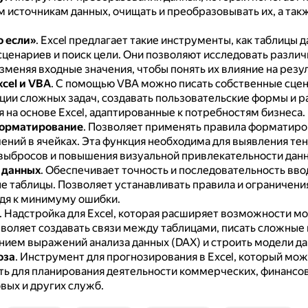
м источникам данных, очищать и преобразовывать их, а так
о если»
.
Excel предлагает такие инструменты, как таблицы д
сценариев и поиск цели.
Они позволяют исследовать разли
зменяя входные значения, чтобы понять их влияние на резу
cel и VBA
.
С помощью VBA можно писать собственные сцен
ции сложных задач, создавать пользовательские формы и р
 на основе Excel, адаптированные к потребностям бизнеса.
форматирование
.
Позволяет применять правила форматиро
ений в ячейках.
Эта функция необходима для выявления тен
выбросов и повышения визуальной привлекательности данн
 данных
.
Обеспечивает точность и последовательность вво
е таблицы.
Позволяет устанавливать правила и ограничения
одя к минимуму ошибки.
.
Надстройка для Excel, которая расширяет возможности м
воляет создавать связи между таблицами, писать сложные
нием выражений анализа данных (DAX) и строить модели да
оза
.
Инструмент для прогнозирования в Excel, который мо
ть для планирования деятельности коммерческих, финансо
вых и других служб.