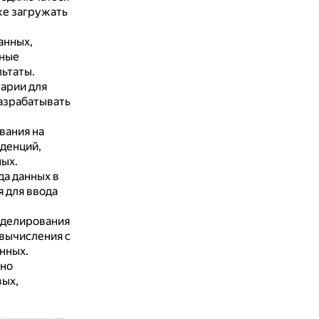
же загружать
анных,
чные
льтаты.
арии для
азрабатывать
вания на
денций,
ых.
да данных в
 для ввода
оделирования
 вычисления с
нных.
жно
вых,