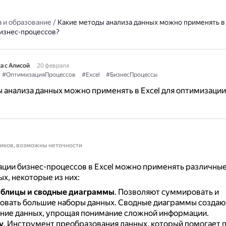
 и образование
/
Какие методы анализа данных можно применять в 
изнес-процессов?
а с Алисой
20 февраля
#ОптимизацияПроцессов
#Excel
#БизнесПроцессы
 анализа данных можно применять в Excel для оптимизации
ников, возможны неточности
ции бизнес-процессов в Excel можно применять различны
ых, некоторые из них:
аблицы и сводные диаграммы
.
Позволяют суммировать и
овать большие наборы данных.
Сводные диаграммы создаю
ние данных, упрощая понимание сложной информации.
y
.
Инструмент преобразования данных, который помогает 