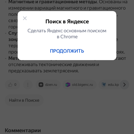
Магнитные и гравитационные методы
.
Основаны на
измерении вариаций магнитного и гравитационного
полей Земли.
Это позволяет выявлять аномалии,
связанные с различиями в составе и плотности
Поиск в Яндексе
горных пород.
Сделать Яндекс основным поиском
Спутниковые технологии и дистанционное
в Сhrome
зондирование
.
Позволяют исследовать большие
территории и анализировать изменения,
ПРОДОЛЖИТЬ
происходящие на поверхности и в подземных слоях.
Методы GPS и инерциальной навигации
.
Помогают
отслеживать тектонические движения и
предсказывать землетрясения.
0
dzen.ru
old.bigenc.ru
edu.kpfu.ru
Найти в Поиске
Комментарии