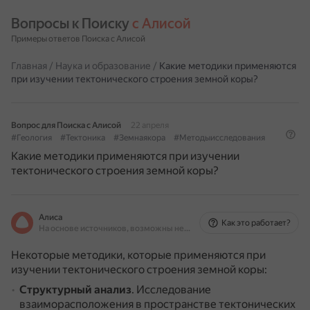
Вопросы к Поиску 
с Алисой
Примеры ответов Поиска с Алисой
Главная
/
Наука и образование
/
Какие методики применяются
при изучении тектонического строения земной коры?
Вопрос для Поиска с Алисой
22 апреля
#Геология
#Тектоника
#Земнаякора
#Методыисследования
Какие методики применяются при изучении
тектонического строения земной коры?
Алиса
Как это работает?
На основе источников, возможны неточности
Некоторые методики, которые применяются при
изучении тектонического строения земной коры:
Структурный анализ
.
Исследование
взаиморасположения в пространстве тектонических