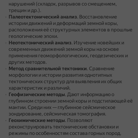
нарушений (складок, разрывов со смещением,
трещин и др.).
Палеотектонический анализ
.
Восстановление
истории движений и деформаций земной коры,
расположения её структурных элементов в прошлые
геологические эпохи.
Неотектонический анализ
.
Изучение новейших и
современных движений земной коры на основе
применения геоморфологических, геодезических и
других методов.
Метод сравнительной тектоники
.
Сравнение
морфологии и истории развития однотипных
тектонических структур для выявления их общих
характеристик и различий.
Геофизические методы
.
Дают информацию о
глубинном строении земной коры и подстилающей её
мантии.
Среди них — глубинное сейсмическое
зондирование, сейсмическая томография.
Геохимические методы
.
Позволяют
реконструировать тектонические обстановки и
режимы по особенностям состава горных пород.