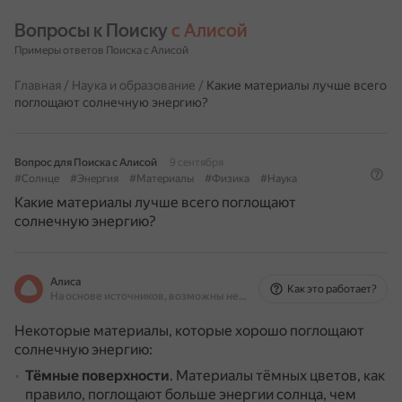
Вопросы к Поиску 
с Алисой
Примеры ответов Поиска с Алисой
Главная
/
Наука и образование
/
Какие материалы лучше всего
поглощают солнечную энергию?
Вопрос для Поиска с Алисой
9 сентября
#Солнце
#Энергия
#Материалы
#Физика
#Наука
Какие материалы лучше всего поглощают
солнечную энергию?
Алиса
Как это работает?
На основе источников, возможны неточности
Некоторые материалы, которые хорошо поглощают
солнечную энергию:
Тёмные поверхности
.
Материалы тёмных цветов, как
правило, поглощают больше энергии солнца, чем