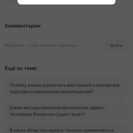
Комментарии
Войдите, чтобы комментировать
Войти
Ещё по теме
Почему важно различать векторный и скалярный
подходы к измерению перемещения?
Какие методы решения физических задач с
тепловым балансом существуют?
В каких областях науки и техники применяются