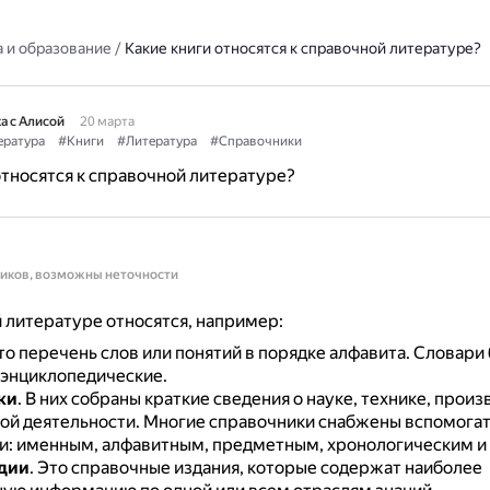
 и образование
/
Какие книги относятся к справочной литературе?
а с Алисой
20 марта
ература
#Книги
#Литература
#Справочники
относятся к справочной литературе?
ников, возможны неточности
 литературе относятся, например:
то перечень слов или понятий в порядке алфавита.
Словари
 энциклопедические.
ки
.
В них собраны краткие сведения о науке, технике, произ
ой деятельности.
Многие справочники снабжены вспомога
и: именным, алфавитным, предметным, хронологическим и
дии
.
Это справочные издания, которые содержат наиболее