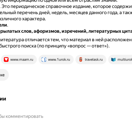
ую информацию по одной или всем отраслям знаний.
.
Это периодическое справочное издание, которое содержи
льный перечень дней, недель, месяцев данного года, а так
азличного характера.
ели
.
рылатых слов, афоризмов, изречений, литературных цит
итература отличается тем, что материал в ней расположен 
быстрого поиска (по принципу «вопрос — ответ»).
www.maam.ru
www.1urok.ru
travelask.ru
multiurok
ске
ии
обы комментировать