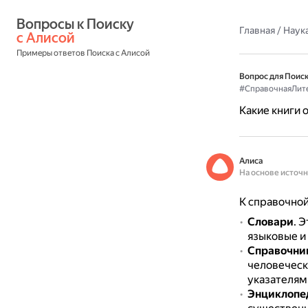
Вопросы к Поиску 
Главная
/
Наука
с Алисой
Примеры ответов Поиска с Алисой
Вопрос для Поиск
#СправочнаяЛит
Какие книги 
Алиса
На основе источ
К справочной
Словари
.
Э
языковые и
Справочни
человеческ
указателям
Энциклопе