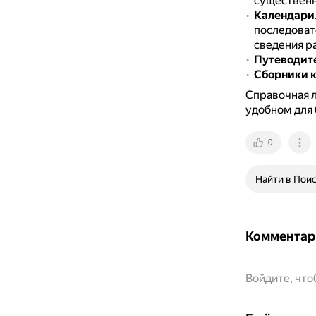
существенн
Календари
последовате
сведения р
Путеводит
Сборники к
Справочная л
удобном для 
0
Найти в Пои
Комментар
Войдите, чт