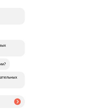
вых
ии?
вательных