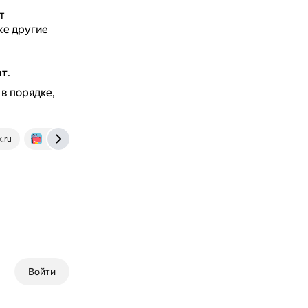
т
же другие
ат
.
в порядке,
.ru
uchi.ru
Войти