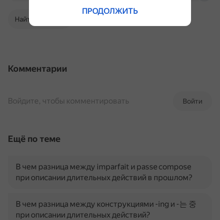
ПРОДОЛЖИТЬ
Найти в Поиске
Комментарии
Войдите, чтобы комментировать
Войти
Ещё по теме
В чем разница между imparfait и passe compose
при описании длительных действий в прошлом?
В чем разница между конструкциями -ing и -는 중
при описании длительных действий?