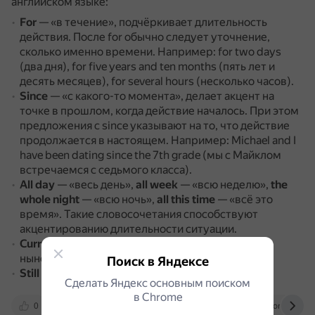
английском языке:
For
— «в течение», подчёркивает длительность
действия.
После for обычно следует уточнение,
сколько именно времени.
Например: for two days
(два дня), for five years and ten months (пять лет и
десять месяцев), for several hours (несколько часов).
Since
— «с какого-то момента», делает акцент на
точке в прошлом, когда действие началось.
При этом
предложения с since указывают на то, что действие
продолжается в настоящем.
Например: Michael and I
have been dating since the 7th grade (мы с Майклом
встречаемся с седьмого класса).
All day
— «весь день»,
all week
— «всю неделю»,
the
whole night
— «всю ночь»,
all this time
— «всё это
время».
Такие словосочетания способствуют
акцентированию длительности ситуации.
Currently
— «теперь, сейчас, в настоящее время,
ныне».
Поиск в Яндексе
Still
— «ещё, всё ещё, до сих пор».
Сделать Яндекс основным поиском
в Сhrome
0
blog.englissimo.com
sg.textgears.com