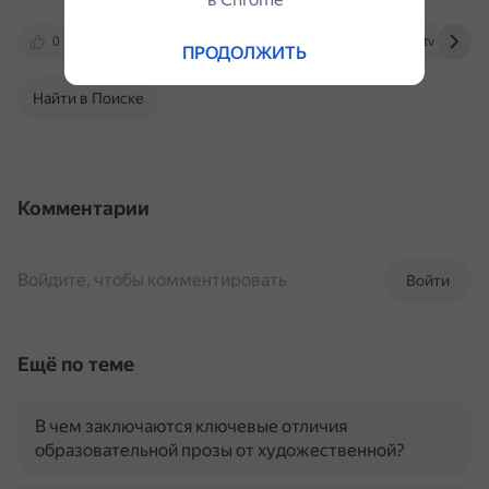
0
otvet.mail.ru
dzen.ru
trichetverti.ru
ПРОДОЛЖИТЬ
Найти в Поиске
Комментарии
Войдите, чтобы комментировать
Войти
Ещё по теме
В чем заключаются ключевые отличия
образовательной прозы от художественной?