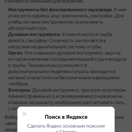
считаются сложными для освоения:
Инструменты без фиксированного звукоряда
.
К ним
относятся скрипка, альт, виолончель, контрабас.
Для
учёбы на таких инструментах нужно иметь
абсолютный слух.
Духовые инструменты
.
К ним относятся труба,
флейта, саксофон.
Сложность заключается в
нагрузках на дыхательную систему и губы.
Орган
.
Это клавишно-духовой инструмент, звук на
котором извлекается подачей мощной струи воздуха
в трубы.
Техника игры усложняется
дополнительными педалями (играть приходится
ногами) и практически бесконечными вариациями
тембров.
Валторна
.
Духовой инструмент, при игре на котором
помимо правильного и своевременного нажатия на
клавиши, музыканту необходимо рассчитывать силу,
с которой нужно дуть в инструмент.
Поиск в Яндексе
Выбор наиболее сложного инструмента для обучения
зависит от индивидуальных особенностей и
Сделать Яндекс основным поиском
предпочтений ученика.
в Сhrome