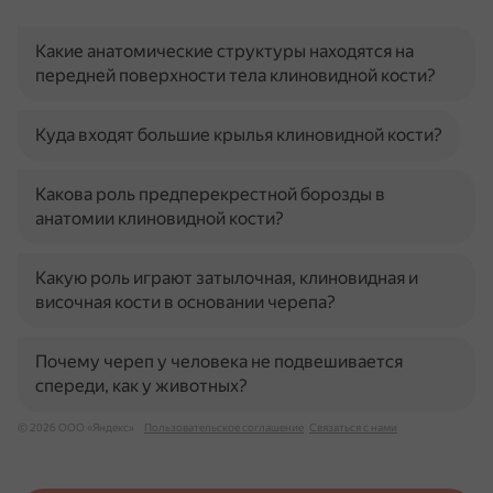
Какие анатомические структуры находятся на
передней поверхности тела клиновидной кости?
Куда входят большие крылья клиновидной кости?
Какова роль предперекрестной борозды в
анатомии клиновидной кости?
Какую роль играют затылочная, клиновидная и
височная кости в основании черепа?
Почему череп у человека не подвешивается
спереди, как у животных?
© 2026 ООО «Яндекс»
Пользовательское соглашение
Связаться с нами