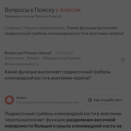
Вопросы к Поиску 
с Алисой
Примеры ответов Поиска с Алисой
Главная
/
Наука и образование
/
Какие функции выполняет
подвисочный гребень клиновидной кости в анатомии черепа?
Вопрос для Поиска с Алисой
20 декабря
#Анатомия
#Череп
#ПодвисочныйГребень
#КлиновиднаяКость
Какие функции выполняет подвисочный гребень
клиновидной кости в анатомии черепа?
Алиса
Как это работает?
На основе источников, возможны неточности
Подвисочный гребень клиновидной кости в анатомии
черепа выполняет функцию
разделения височной
поверхности большого крыла клиновидной кости на