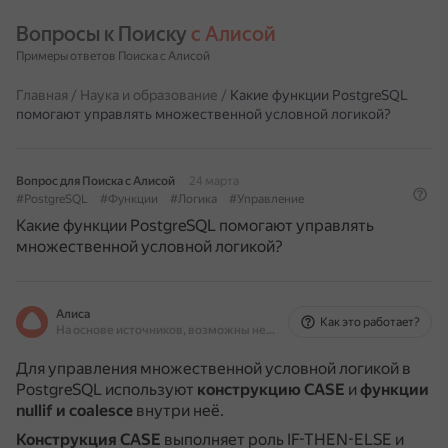
Вопросы к Поиску 
с Алисой
Примеры ответов Поиска с Алисой
Главная
/
Наука и образование
/
Какие функции PostgreSQL
помогают управлять множественной условной логикой?
Вопрос для Поиска с Алисой
24 марта
#PostgreSQL
#Функции
#Логика
#Управление
Какие функции PostgreSQL помогают управлять
множественной условной логикой?
Алиса
Как это работает?
На основе источников, возможны неточности
Для управления множественной условной логикой в
PostgreSQL используют
конструкцию CASE
и
функции
nullif и coalesce
внутри неё.
Конструкция CASE
выполняет роль IF-THEN-ELSE и