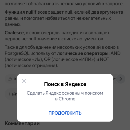
позволяет обрабатывать несколько условий в запросе.
Функция nullif
возвращает null, если её два аргумента
равны, и помогает избавиться от нежелательных
данных.
Coalesce
, в свою очередь, находит и возвращает
первое не-null значение в списке аргументов.
Также для объединения нескольких условий в одно в
PostgreSQL используют
логические операторы
: AND
(логическое «И»), OR (логическое «ИЛИ») и NOT
(логическое отрицание).
0
sky.pro
metanit.com
nuancesprog.ru
Поиск в Яндексе
Сделать Яндекс основным поиском
Найти в Поиске
в Сhrome
ПРОДОЛЖИТЬ
Комментарии