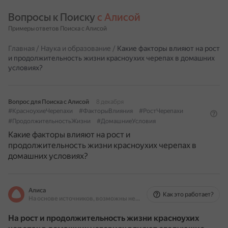
Вопросы к Поиску 
с Алисой
Примеры ответов Поиска с Алисой
Главная
/
Наука и образование
/
Какие факторы влияют на рост
и продолжительность жизни красноухих черепах в домашних
условиях?
Вопрос для Поиска с Алисой
8 декабря
#КрасноухиеЧерепахи
#ФакторыВлияния
#РостЧерепахи
#ПродолжительностьЖизни
#ДомашниеУсловия
Какие факторы влияют на рост и
продолжительность жизни красноухих черепах в
домашних условиях?
Алиса
Как это работает?
На основе источников, возможны неточности
На рост и продолжительность жизни красноухих