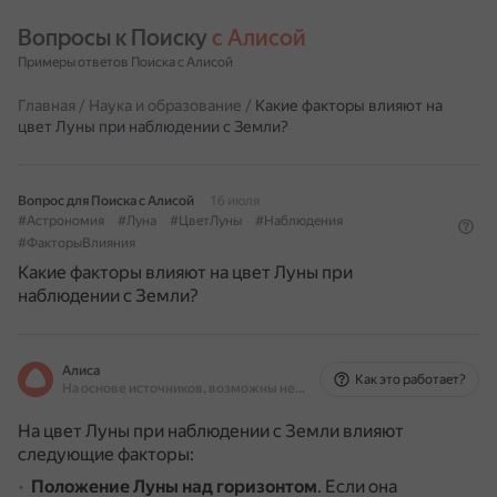
Вопросы к Поиску 
с Алисой
Примеры ответов Поиска с Алисой
Главная
/
Наука и образование
/
Какие факторы влияют на
цвет Луны при наблюдении с Земли?
Вопрос для Поиска с Алисой
16 июля
#Астрономия
#Луна
#ЦветЛуны
#Наблюдения
#ФакторыВлияния
Какие факторы влияют на цвет Луны при
наблюдении с Земли?
Алиса
Как это работает?
На основе источников, возможны неточности
На цвет Луны при наблюдении с Земли влияют
следующие факторы:
Положение Луны над горизонтом
.
Если она