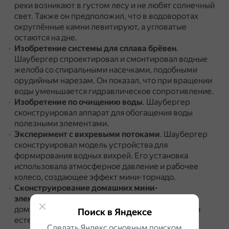
реки возникают в густом лесу и не любят солнечный
свет.
Также он предположил, что в водоворотах
округлённые камни левитируют, а угловатые
остаются на дне.
Изобретение системы для сплава брёвен
.
Шаубергер спроектировал и смонтировал водные
желоба со спиральными насечками, подобными
орудийным нарезам.
Он показал, что при вращении
воды уменьшается гидравлическое сопротивление.
Изобретение по очищению воды
.
Шаубергер
сконструировал аппарат для обогащения воды
полезными элементами.
Эксперимент с вихревыми потоками
.
Шаубергер
сконструировал модель устройства для
формирования водных вихрей.
Его установка
использовала атмосферное давление и рабочее
колесо, создающее эффект мини-торнадо.
Сконструирование домашних мини-
электростанций
.
Шаубергер сконструировал
домашние мини-электростанции, основанные на
Поиск в Яндексе
естественном завихрении воды и воздуха.
Сделать Яндекс основным поиском