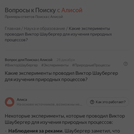
Вопросы к Поиску 
с Алисой
Примеры ответов Поиска с Алисой
Главная
/
Наука и образование
/
Какие эксперименты
проводил Виктор Шаубергер для изучения природных
процессов?
Вопрос для Поиска с Алисой
28 декабря
#ВикторШаубергер
#Эксперименты
#ПриродныеПроцессы
Какие эксперименты проводил Виктор Шаубергер
для изучения природных процессов?
Алиса
Как это работает?
На основе источников, возможны неточности
Некоторые эксперименты, которые проводил Виктор
Шаубергер для изучения природных процессов:
Наблюдения за реками
.
Шаубергер заметил, что