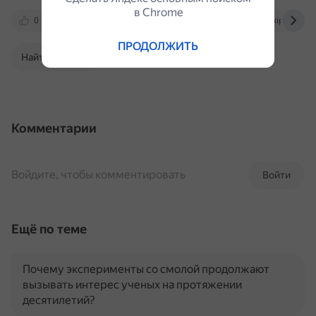
в Сhrome
0
300.ya.ru
infourok.ru
ru.wikipedia.org
ПРОДОЛЖИТЬ
Найти в Поиске
Комментарии
Войдите, чтобы комментировать
Войти
Ещё по теме
Почему эксперименты со смолой продолжают
вызывать интерес ученых на протяжении
десятилетий?