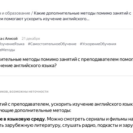
 и образование
/
Какие дополнительные методы помимо занятий с
м помогают ускорить изучение английского…
а с Алисой
21 декабря
зучениеЯзыка
#СамостоятельноеОбучение
#УскорениеОбучения
еМетоды
нительные методы помимо занятий с преподавателем помо
чение английского языка?
ников, возможны неточности
ий с преподавателем, ускорить изучение английского язык
ующие дополнительные методы:
е в языковую среду
.
Можно смотреть сериалы и фильмы на
ать зарубежную литературу, слушать радио, подкасты и за