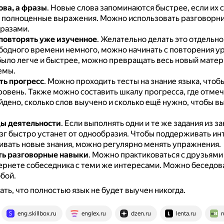
ова, а фразы
.
Новые слова запоминаются быстрее, если их 
 полноценные выражения.
Можно использовать разговорни
разами.
повторять уже изученное
.
Желательно делать это отдельно 
ободного времени немного, можно начинать с повторения у
было легче и быстрее, можно превращать весь новый матер
емы.
ь прогресс
.
Можно проходить тесты на знание языка, чтобы
ровень.
Также можно составить шкалу прогресса, где отмеч
дено, сколько слов выучено и сколько ещё нужно, чтобы в
ы деятельности
.
Если выполнять одни и те же задания из за
зг быстро устанет от однообразия.
Чтобы поддерживать инт
ивать новые знания, можно регулярно менять упражнения.
ь разговорные навыки
.
Можно практиковаться с друзьями 
тернете собеседника с теми же интересами.
Можно беседов
бой.
ть, что полностью язык не будет выучен никогда.
eng.skillbox.ru
englex.ru
dzen.ru
lenta.ru
r