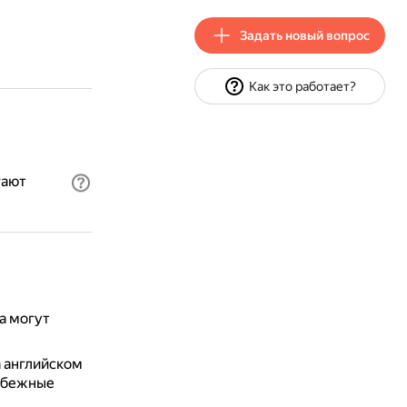
Задать новый вопрос
Как это работает?
гают
а могут
 английском
рубежные