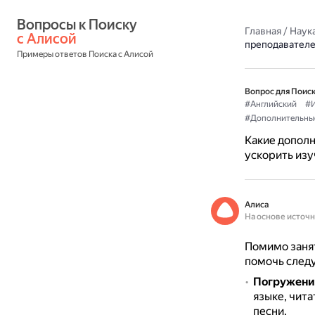
Вопросы к Поиску 
Главная
/
Наука
с Алисой
преподавателе
Примеры ответов Поиска с Алисой
Вопрос для Поиск
#Английский
#И
#Дополнительны
Какие допол
ускорить изу
Алиса
На основе источ
Помимо занят
помочь след
Погружени
языке, чит
песни.