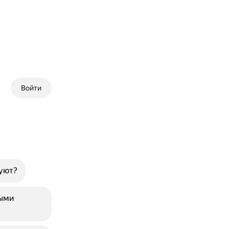
Войти
вуют?
ными