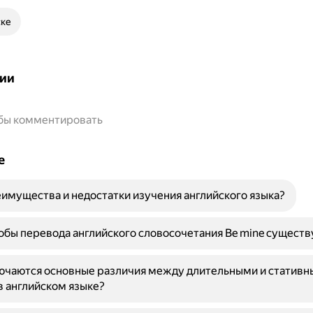
ске
ии
обы комментировать
е
имущества и недостатки изучения английского языка?
обы перевода английского словосочетания Be mine сущест
лючаются основные различия между длительными и статив
в английском языке?