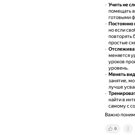
Учить не сл
помещать в
готовыми ф
Постоянно 
но если св
повторять 
простые сх
Отслеживат
меняется у
уроков прой
уровень.
Менять вид
занятие, мо
лучше усва
Тренироват
найти в ин
самому с со
Важно понима
0