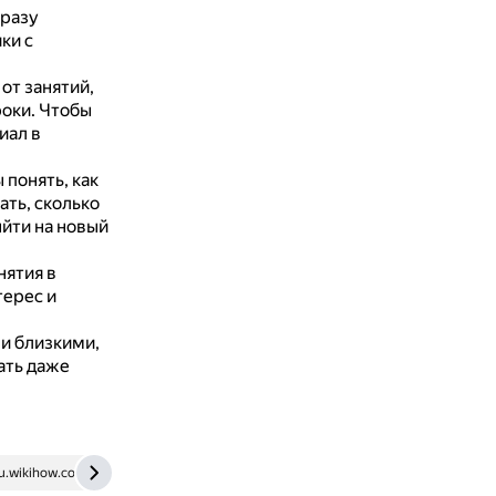
сразу
ки с
от занятий,
роки.
Чтобы
иал в
 понять, как
ать, сколько
ыйти на новый
нятия в
ерес и
и близкими,
ать даже
u.wikihow.com