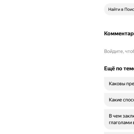
Найти в Пои
Комментар
Войдите, чт
Ещё по тем
Каковы пре
Какие спос
В чем зак
глаголами 