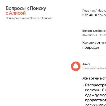
Вопросы к Поиску 
Главная
/
Наука
с Алисой
и семян в прир
Примеры ответов Поиска с Алисой
Вопрос для Поиск
#Биология
#Эко
Как животные
природе?
Алиса
На основе источ
Животные сп
Распростра
колючки.
С 
одежду лю
прорастают
лопух и дру