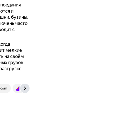
 поедания
ются и
шни, бузины.
 очень часто
ходит с
когда
сит мелкие
ь на своём
ных грузов
 разгрузке
.com
lc.rt.ru
nsportal.ru
www.bolshoyvopros.ru
s