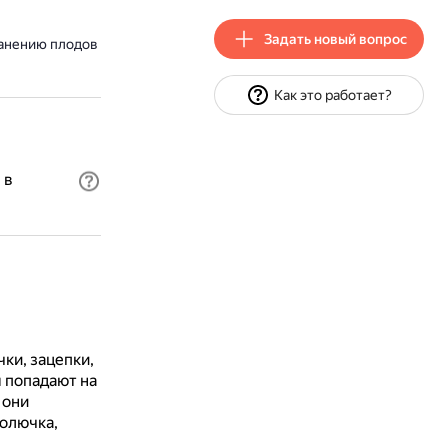
Задать новый вопрос
ранению плодов
Как это работает?
 в
ки, зацепки,
 попадают на
 они
олючка,