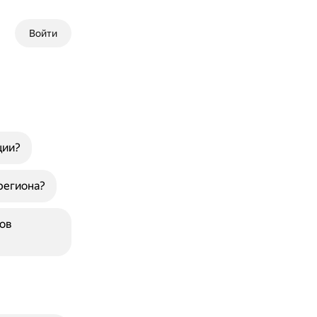
Войти
ции?
региона?
ов