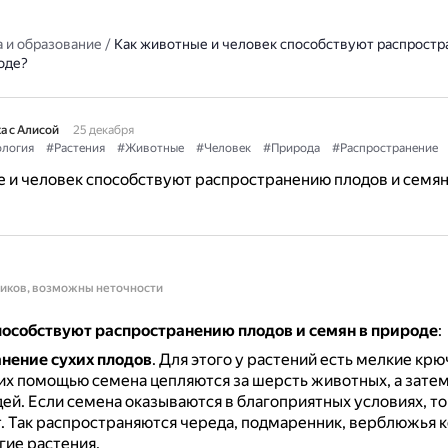
 и образование
/
Как животные и человек способствуют распрост
оде?
а с Алисой
25 декабря
логия
#Растения
#Животные
#Человек
#Природа
#Распространение
 и человек способствуют распространению плодов и семян
ников, возможны неточности
особствуют распространению плодов и семян в природе
:
нение сухих плодов
.
Для этого у растений есть мелкие крюч
их помощью семена цепляются за шерсть животных, а затем
дей.
Если семена оказываются в благоприятных условиях, то
.
Так распространяются череда, подмаренник, верблюжья к
гие растения.