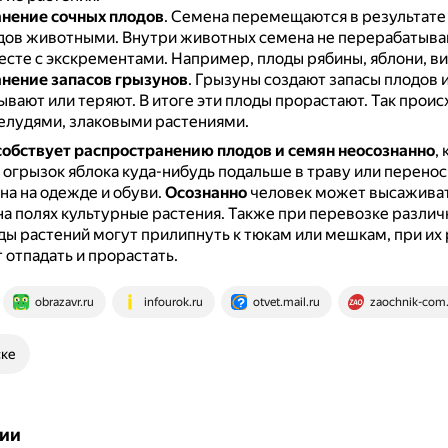
нение сочных плодов
.
Семена перемещаются в результате
дов животными.
Внутри животных семена не перерабатыва
есте с экскрементами.
Например, плоды рябины, яблони, ви
нение запасов грызунов
.
Грызуны создают запасы плодов и
бывают или теряют.
В итоге эти плоды прорастают.
Так проис
елудями, злаковыми растениями.
собствует распространению плодов и семян
неосознанно
, 
огрызок яблока куда-нибудь подальше в траву или перено
на на одежде и обуви.
Осознанно
человек может высаживат
на полях культурные растения.
Также при перевозке различ
ды растений могут прилипнуть к тюкам или мешкам, при их
 отпадать и прорастать.
obrazavr.ru
infourok.ru
otvet.mail.ru
zaochnik-com
ске
ии