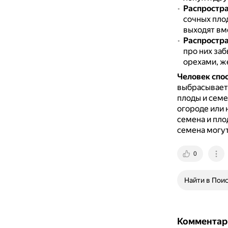
Распростра
сочных пло
выходят вм
Распростра
про них за
орехами, ж
Человек спо
выбрасывает 
плоды и семе
огороде или 
семена и пло
семена могут
0
Найти в Пои
Комментар