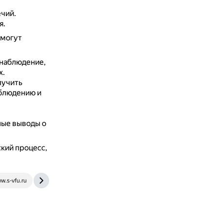
ечий.
я.
 могут
 наблюдение,
х.
лучить
аблюдению и
ные выводы о
кий процесс,
w.s-vfu.ru
www.bibliofond.ru