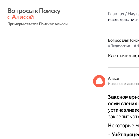
Вопросы к Поиску 
Главная
/
Наука
с Алисой
исследованиях
Примеры ответов Поиска с Алисой
Вопрос для Поиск
#Педагогика
#И
Как выявляют
Алиса
На основе источ
Закономерно
осмысления 
устанавливае
закрепить эт
Некоторые м
Учёт проце