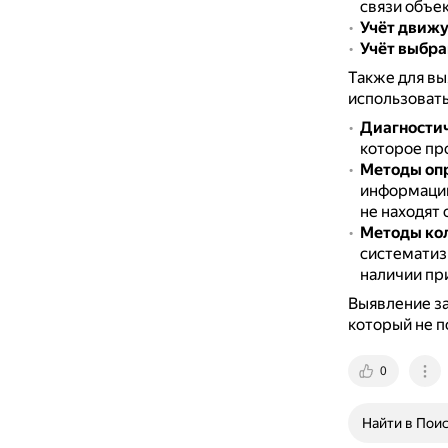
связи объе
Учёт движу
Учёт выбра
Также для вы
использовать
Диагности
которое пр
Методы оп
информацию
не находят
Методы кол
систематиз
наличии пр
Выявление за
который не п
0
Найти в Пои