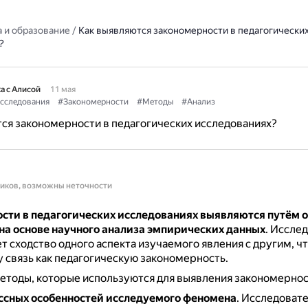
 и образование
/
Как выявляются закономерности в педагогически
?
а с Алисой
11 мая
сследования
#Закономерности
#Методы
#Анализ
ся закономерности в педагогических исследованиях?
ников, возможны неточности
сти в педагогических исследованиях выявляются путём 
на основе научного анализа эмпирических данных
.
Исслед
т сходство одного аспекта изучаемого явления с другим, ч
у связь как педагогическую закономерность.
етоды, которые используются для выявления закономернос
ссных особенностей исследуемого феномена
.
Исследовате