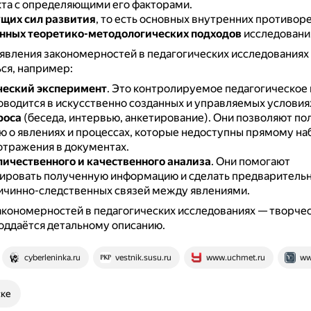
кта с определяющими его факторами.
щих сил развития
, то есть основных внутренних противор
нных теоретико-методологических подходов
исследовани
явления закономерностей в педагогических исследованиях
ся, например:
ческий эксперимент
.
Это контролируемое педагогическое
оводится в искусственно созданных и управляемых условия
роса
(беседа, интервью, анкетирование).
Они позволяют по
 о явлениях и процессах, которые недоступны прямому н
 отражения в документах.
ичественного и качественного анализа
.
Они помогают
ировать полученную информацию и сделать предваритель
ичинно-следственных связей между явлениями.
кономерностей в педагогических исследованиях — творчес
оддаётся детальному описанию.
cyberleninka.ru
vestnik.susu.ru
www.uchmet.ru
ww
ске