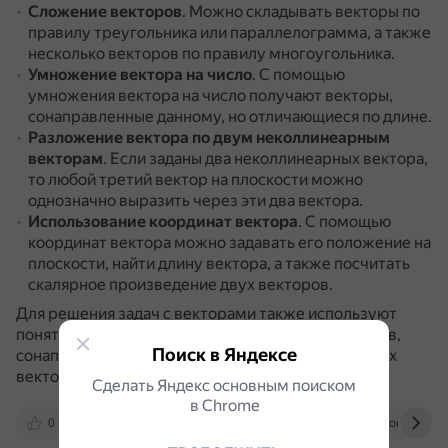
Сложение векторов
.
Можно складывать векторы по
правилу треугольника или параллелограмма, а также
несколько векторов по правилу многоугольника.
Умножение вектора на число
.
С помощью
умножения вектора на число получают векторы,
сонаправленные данному, но отличающиеся по длине.
Разложение вектора по двум неколлинеарным
векторам
.
Если заданы два неколлинеарных вектора,
то любой третий вектор на плоскости можно
однозначно выразить через эти два вектора.
Использование координат вектора
.
С помощью
координат вектора можно задавать его положение на
плоскости, найти длину вектора, а также посчитать
скалярное произведение двух векторов.
Для решения задач с векторами также используют
понятия равных векторов, коллинеарных векторов,
Поиск в Яндексе
сонаправленных и противоположно направленных
векторов.
Сделать Яндекс основным поиском
в Сhrome
0
lc.rt.ru
pl-24.ru
mathprofi.com