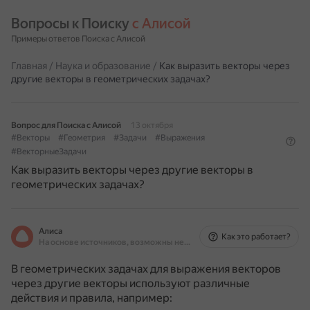
Вопросы к Поиску 
с Алисой
Примеры ответов Поиска с Алисой
Главная
/
Наука и образование
/
Как выразить векторы через
другие векторы в геометрических задачах?
Вопрос для Поиска с Алисой
13 октября
#Векторы
#Геометрия
#Задачи
#Выражения
#ВекторныеЗадачи
Как выразить векторы через другие векторы в
геометрических задачах?
Алиса
Как это работает?
На основе источников, возможны неточности
В геометрических задачах для выражения векторов
через другие векторы используют различные
действия и правила, например: